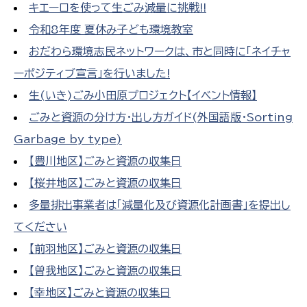
キエーロを使って生ごみ減量に挑戦!!
令和8年度 夏休み子ども環境教室
おだわら環境志民ネットワークは、市と同時に「ネイチャ
ーポジティブ宣言」を行いました!
生(いき)ごみ小田原プロジェクト【イベント情報】
ごみと資源の分け方・出し方ガイド(外国語版・Sorting
Garbage by type)
【豊川地区】ごみと資源の収集日
【桜井地区】ごみと資源の収集日
多量排出事業者は「減量化及び資源化計画書」を提出し
てください
【前羽地区】ごみと資源の収集日
【曽我地区】ごみと資源の収集日
【幸地区】ごみと資源の収集日