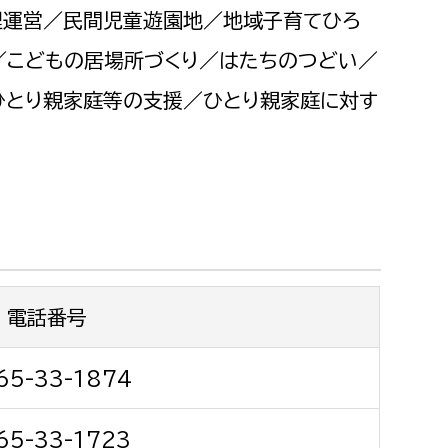
都市政策課
理運営／民間児童遊園地／地域子育てひろ
都市計画課
／こどもの居場所づくり／はたちのつどい／
地域交通課
ひとり親家庭等の支援／ひとり親家庭に対す
建築指導課
開発審査課
ー
消防
消防総務課
電話番号
課
予防課
課
警防計画課
65-33-1874
救急課
情報司令課
65-33-1723