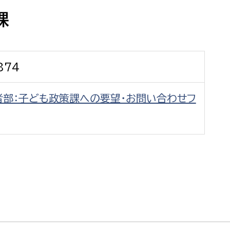
防災・安全
市税総務課
課
市民税課
福祉・健康
資産税課
874
環境・エネルギー
文化部
者部：子ども政策課への要望・お問い合わせフ
策課
文化政策課
地域経済
生涯学習課
都市基盤
文化財課
図書館
文化・生涯学習
スポーツ課
小田原城総合管理事
市民活動・地域づくり
若者部
経済部
行政経営