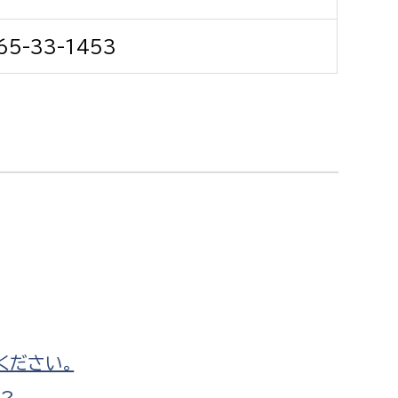
消防課
65-33-1453
警防第1課
警防第2課
局
監査事務局
局
監査事務局
ください。
?