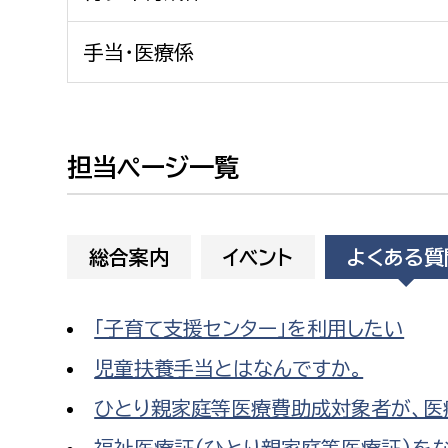
建築課
手当・医療係
上下水道局
教育部
担当ページ一覧
経営総務課
教育総
給排水業務課
保健給
総合案内
イベント
よくある質
水道整備課
教育指
下水道整備課
「子育て支援センター」を利用したい
浄水管理課
児童扶養手当とはなんですか。
農業委員会事務局
議会局
ひとり親家庭等医療費助成対象者が、医
農業委員会事務局
議会総
福祉医療証(ひとり親家庭等医療証)をな