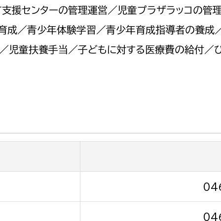
政策課
産業政策課
て支援センターの管理運営／児童プラザラッコの管
観光
若者支援課
観光課
少年育成／青少年体験学習／青少年育成指導者の養成
農政課
／児童扶養手当／子どもに対する医療費の給付／
消防
水産海浜課
病院
市議会
理者
市立総合医療センタ
患者サポートセンター
病院管理局：経営管理
病院管理局：施設用度
04
病院管理局：医事課
04