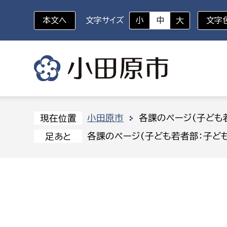
本文へ
文字サイズ
小
中
大
文字
いざというときに
対象者を選択
組織から探す
小田原市
各課のページ(子ども
現在位置
各課のページ(子ども若者部：子ど
足あと
部に属さない室
企画部
新生児・乳幼児
休日救急外来
防
秘書室
企画政
幼稚園児・保育園児
広報広聴室
財政課
コンプライアンス推進室
資産マ
小・中学生
デジタ