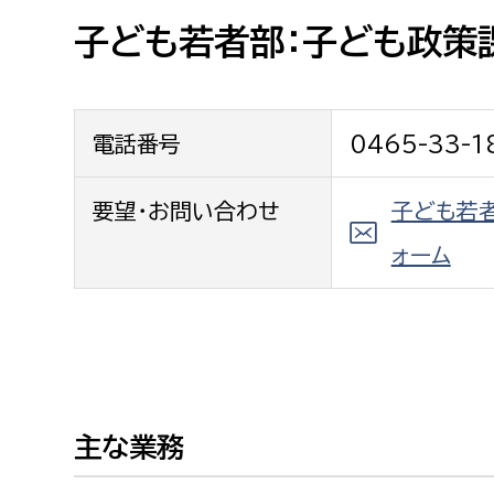
高校生・大学生など
子ども若者部：子ども政策
若者
電話番号
0465-33-1
妊産婦
市民部
防災部
地域政策課
要望・お問い合わせ
子ども若
防災対
高齢者
地域安全課
ォーム
障がい者
人権・男女共同参画課
戸籍住民課
傷病者
事業者
主な業務
福祉健康部
子ども
労働者