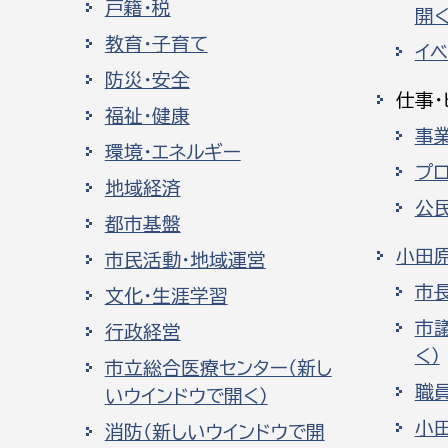
戸籍・税
開く
教育・子育て
イ
防災・安全
仕事・
福祉・健康
事
環境・エネルギー
プ
地域経済
公
都市基盤
小田
市民活動・地域運営
市
文化・生涯学習
市
行政経営
く）
市立総合医療センター（新し
職
いウインドウで開く）
小
消防（新しいウインドウで開