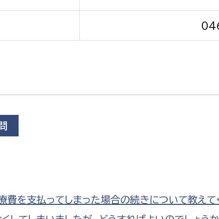
04
選挙管理委員会事務
務課
選挙管理委員会事務
食課
問
導課
療費を支払ってしまった場合の続きについて教えて
務課
くしてしまいましたが、どうすればよいのでしょうか