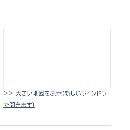
相談をしたい
支払いをしたい
働きたい
環境部
環境政策課
遊びたい
ゼロカーボン推進課
小田原のことを知りたい
環境保護課
環境事業センター
イベント・講座などに参加したい
>> 大きい地図を表示（新しいウインドウ
で開きます）
務所
まちづくりに関わりたい
都市部