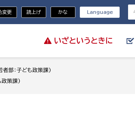
色変更
読上げ
かな
Language
いざと
いうときに
分野を選択
若者部：子ども政策課)
も政策課)
総務部
戸籍
災・ハザードマップ
避難場所
策課
総務課
税
職員課
ネジメント課
財産管理課
教育・子育て
ル推進課
契約検査課