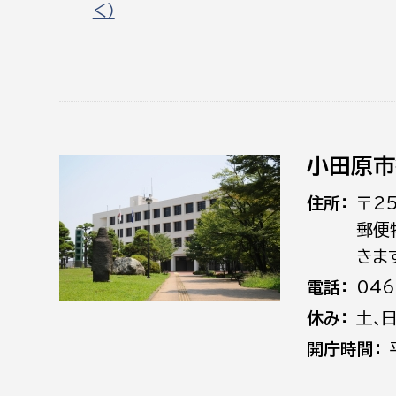
く）
小田原市
住所
〒2
郵便
きま
電話
046
休み
土､
開庁時間