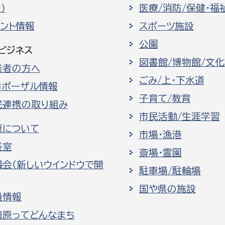
）
医療/消防/保健・福
ベント情報
スポーツ施設
公園
ビジネス
図書館/博物館/文
業者の方へ
ごみ/上・下水道
ロポーザル情報
子育て/教育
民連携の取り組み
市民活動/生涯学習
原について
市場・漁港
長室
斎場・霊園
議会（新しいウインドウで開
駐車場/駐輪場
国や県の施設
員情報
田原ってどんなまち