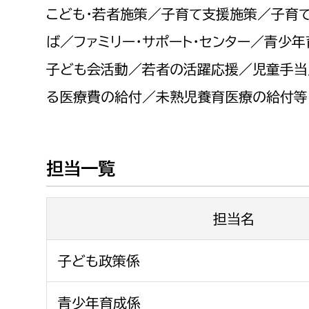
福祉政策課
子ども
こども・若者施策／子育て支援施策／子育
求職者
生活援護課
子ども
ば／ファミリー・サポート・センター／青
高齢介護課
保育課
子ども会活動／若者の活躍応援／児童手当
外国人
障がい福祉課
る医療費の給付／未熟児養育医療の給付等
保険課
ペット
健康づくり課
担当一覧
建設部
会計管
建設政策課
出納室
担当名
国県事業推進課
土木管理課
子ども政策係
道水路整備課
みどり公園課
青少年育成係