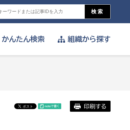
かんたん
検索
組織から
探す
目的を選択
公営事業部
支援や給付を受けたい
消防
事業課
届け出や申請をしたい
印刷する
証明書がほしい