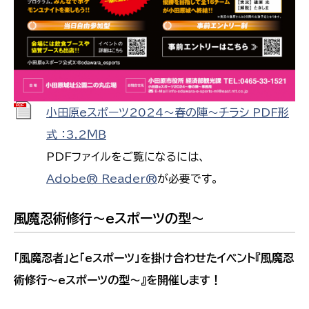
小田原eスポーツ2024～春の陣～チラシ PDF形
式 ：3.2ＭＢ
PDFファイルをご覧になるには、
Adobe® Reader®
が必要です。
風魔忍術修行～eスポーツの型～
「風魔忍者」と「eスポーツ」を掛け合わせたイベント『風魔忍
術修行～eスポーツの型～』を開催します！