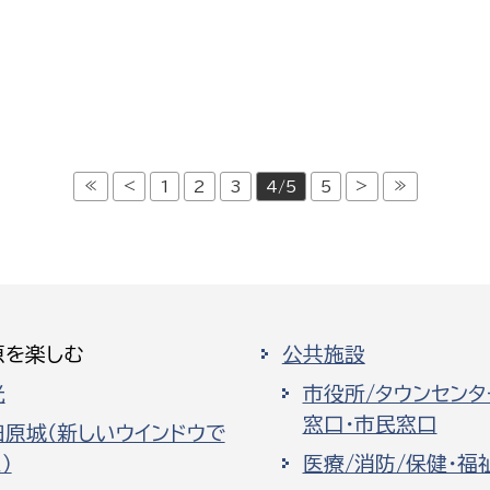
≪
<
>
≫
1
2
3
4/5
5
原を楽しむ
公共施設
光
市役所/タウンセンタ
窓口・市民窓口
田原城（新しいウインドウで
）
医療/消防/保健・福