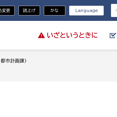
色変更
読上げ
かな
Language
いざと
いうときに
分野を選択
：都市計画課)
)
総務部
戸籍
災・ハザードマップ
避難場所
策課
総務課
税
職員課
ネジメント課
財産管理課
教育・子育て
ル推進課
契約検査課