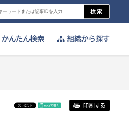
かんたん
検索
組織から
探す
目的を選択
公営事業部
支援や給付を受けたい
消防
事業課
届け出や申請をしたい
印刷する
証明書がほしい