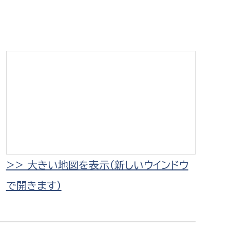
相談をしたい
支払いをしたい
働きたい
環境部
環境政策課
遊びたい
ゼロカーボン推進課
小田原のことを知りたい
環境保護課
環境事業センター
イベント・講座などに参加したい
>> 大きい地図を表示（新しいウインドウ
で開きます）
務所
まちづくりに関わりたい
都市部