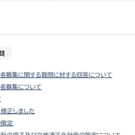
選挙管理委員会事務
問
務課
選挙管理委員会事務
食課
者募集に関する質問に対する回答について
導課
行者募集について
定
を修正しました
の策定
務課
方針の骨子及び立地適正化計画の策定について