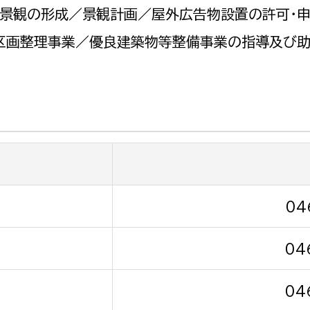
政策課
産業政策課
景観の形成／景観計画／屋外広告物設置の許可・
観光
若者支援課
観光課
区画整理事業／優良建築物等整備事業の指導及び
農政課
消防
水産海浜課
病院
市議会
理者
市立総合医療センタ
患者サポートセンター
04
病院管理局：経営管理
04
病院管理局：施設用度
病院管理局：医事課
04