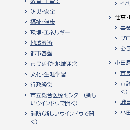
教育・子育て
イ
防災・安全
仕事・
福祉・健康
事
環境・エネルギー
プ
地域経済
公
都市基盤
小田
市民活動・地域運営
市
文化・生涯学習
市
行政経営
く）
市立総合医療センター（新し
職
いウインドウで開く）
小
消防（新しいウインドウで開
く）