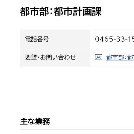
高校生・大学生など
都市部：都市計画課
若者
電話番号
0465-33-1
妊産婦
市民部
防災部
地域政策課
要望・お問い合わせ
都市部：
防災対
高齢者
地域安全課
障がい者
人権・男女共同参画課
戸籍住民課
傷病者
事業者
主な業務
福祉健康部
子ども
労働者