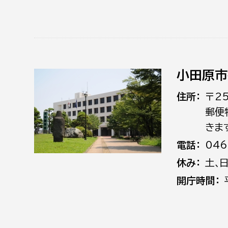
小田原市
住所
〒2
郵便
きま
電話
046
休み
土､
開庁時間