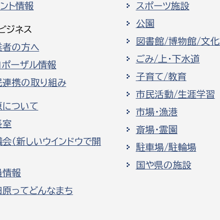
ベント情報
スポーツ施設
公園
ビジネス
図書館/博物館/文
業者の方へ
ごみ/上・下水道
ロポーザル情報
子育て/教育
民連携の取り組み
市民活動/生涯学習
原について
市場・漁港
長室
斎場・霊園
議会（新しいウインドウで開
駐車場/駐輪場
国や県の施設
員情報
田原ってどんなまち