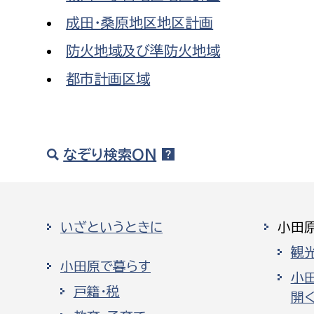
成田・桑原地区地区計画
防火地域及び準防火地域
都市計画区域
なぞり検索ON
いざというときに
小田
観
小田原で暮らす
小
戸籍・税
開く