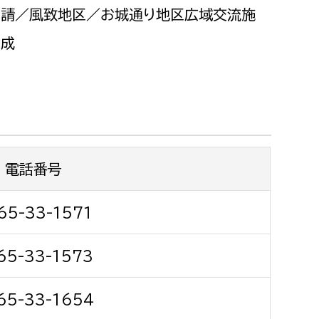
都市政策課
申請／風致地区／お城通り地区広域交流施
都市計画課
助成
地域交通課
建築指導課
開発審査課
電話番号
ー
消防
消防総務課
65-33-1571
課
予防課
65-33-1573
課
警防計画課
救急課
65-33-1654
情報司令課