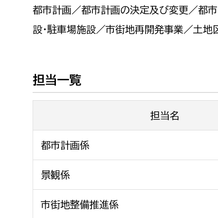
福祉政策課
子ども
都市計画／都市計画の決定及び変更／都市
求職者
生活援護課
子ども
設・駐車場施設／市街地再開発事業／土地
高齢介護課
保育課
外国人
障がい福祉課
保険課
ペット
担当一覧
健康づくり課
担当名
建設部
会計管
建設政策課
出納室
都市計画係
国県事業推進課
景観係
土木管理課
道水路整備課
市街地整備推進係
みどり公園課