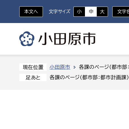
本文へ
文字サイズ
小
中
大
文字
いざというときに
対象者を選択
組織から探す
小田原市
各課のページ(都市部
現在位置
各課のページ(都市部：都市計画課
足あと
部に属さない室
企画部
新生児・乳幼児
休日救急外来
防
秘書室
企画政
幼稚園児・保育園児
広報広聴室
財政課
コンプライアンス推進室
資産マ
小・中学生
デジタ