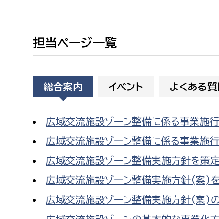
建築課
担当ページ一覧
上下水道局
教育部
総合案内
イベント
よくある質
経営総務課
教育総
給排水業務課
保健給
広域交流施設ゾーン整備に係る事業施行
水道整備課
教育指
広域交流施設ゾーン整備に係る事業施
下水道整備課
広域交流施設ゾーン整備実施方針を策
浄水管理課
広域交流施設ゾーン整備実施方針(案)
農業委員会事務局
議会局
広域交流施設ゾーン整備実施方針(案)
農業委員会事務局
議会総
広域交流施設ゾーンの基本的な事業化