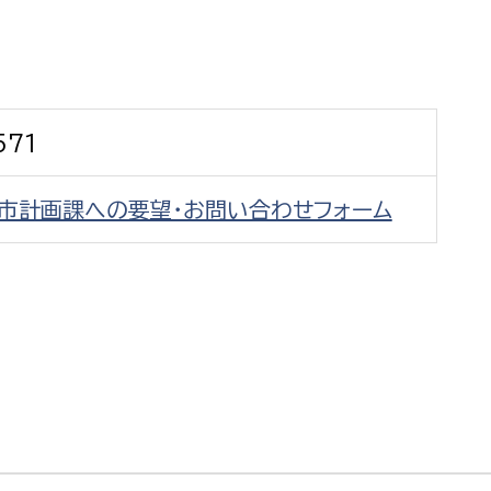
防災・安全
市税総務課
市民税課
福祉・健康
資産税課
571
環境・エネルギー
文化部
都市計画課への要望・お問い合わせフォーム
策課
文化政策課
地域経済
生涯学習課
都市基盤
文化財課
図書館
文化・生涯学習
スポーツ課
小田原城総合管理事
市民活動・地域づくり
若者部
経済部
行政経営