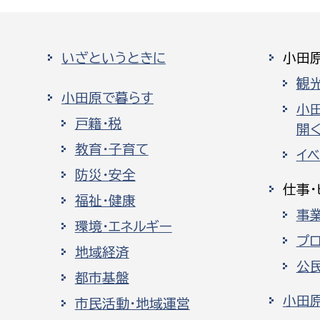
いざというときに
小田
観
小田原で暮らす
小
戸籍・税
開く
教育・子育て
イ
防災・安全
仕事・
福祉・健康
事
環境・エネルギー
プ
地域経済
公
都市基盤
小田
市民活動・地域運営