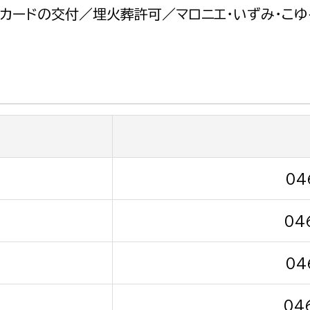
政策課
産業政策課
カードの交付／埋火葬許可／マロニエ・いずみ・こゆ
観光
若者支援課
観光課
農政課
消防
水産海浜課
病院
市議会
理者
市立総合医療センタ
04
患者サポートセンター
04
病院管理局：経営管理
病院管理局：施設用度
04
病院管理局：医事課
04