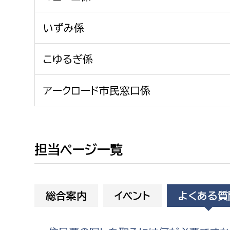
建築課
いずみ係
こゆるぎ係
上下水道局
教育部
アークロード市民窓口係
経営総務課
教育総
給排水業務課
保健給
水道整備課
教育指
担当ページ一覧
下水道整備課
浄水管理課
農業委員会事務局
議会局
総合案内
イベント
よくある質
農業委員会事務局
議会総