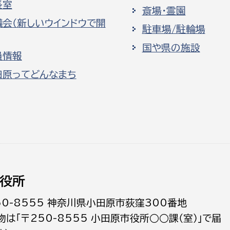
長室
斎場・霊園
議会（新しいウインドウで開
駐車場/駐輪場
国や県の施設
員情報
田原ってどんなまち
役所
50-8555 神奈川県小田原市荻窪300番地
物は「〒250-8555 小田原市役所○○課（室）」で届