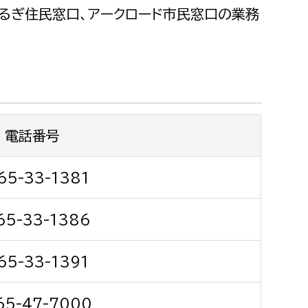
都市政策課
るぎ住民窓口、アークロード市民窓口の業務
都市計画課
地域交通課
建築指導課
開発審査課
電話番号
ー
消防
65-33-1381
消防総務課
65-33-1386
課
予防課
課
警防計画課
65-33-1391
救急課
情報司令課
65-47-7000