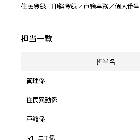
福祉政策課
子ども
住民登録／印鑑登録／戸籍事務／個人番号
求職者
生活援護課
子ども
高齢介護課
保育課
外国人
担当一覧
障がい福祉課
保険課
ペット
健康づくり課
担当名
建設部
会計管
管理係
建設政策課
出納室
住民異動係
国県事業推進課
土木管理課
戸籍係
道水路整備課
みどり公園課
マロニエ係