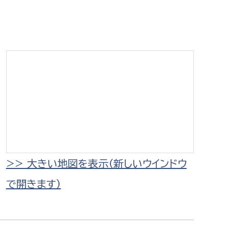
相談をしたい
支払いをしたい
働きたい
環境部
環境政策課
遊びたい
ゼロカーボン推進課
小田原のことを知りたい
環境保護課
環境事業センター
イベント・講座などに参加したい
>> 大きい地図を表示（新しいウインドウ
で開きます）
務所
まちづくりに関わりたい
都市部