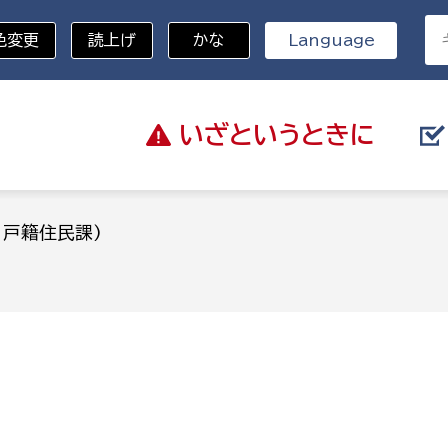
色変更
読上げ
かな
Language
いざと
いうときに
分野を選択
：戸籍住民課)
)
総務部
戸籍
災・ハザードマップ
避難場所
策課
総務課
税
職員課
ネジメント課
財産管理課
教育・子育て
ル推進課
契約検査課