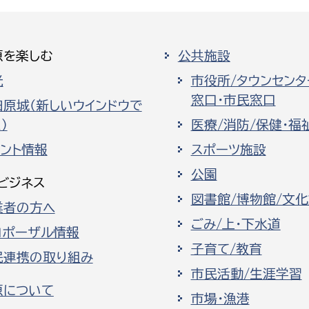
原を楽しむ
公共施設
光
市役所/タウンセンタ
窓口・市民窓口
田原城（新しいウインドウで
）
医療/消防/保健・福
ベント情報
スポーツ施設
公園
ビジネス
図書館/博物館/文
業者の方へ
ごみ/上・下水道
ロポーザル情報
子育て/教育
民連携の取り組み
市民活動/生涯学習
原について
市場・漁港