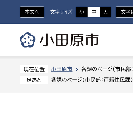
本文へ
文字サイズ
小
中
大
文字
いざというときに
対象者を選択
組織から探す
小田原市
各課のページ(市民部
現在位置
各課のページ(市民部：戸籍住民課
足あと
部に属さない室
企画部
新生児・乳幼児
休日救急外来
防
秘書室
企画政
幼稚園児・保育園児
広報広聴室
財政課
コンプライアンス推進室
資産マ
小・中学生
デジタ