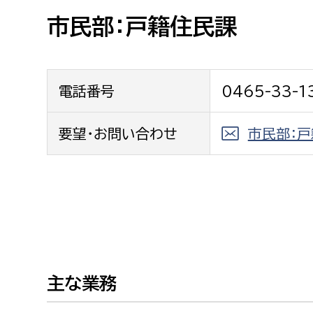
高校生・大学生など
市民部：戸籍住民課
若者
電話番号
0465-33-1
妊産婦
市民部
防災部
地域政策課
要望・お問い合わせ
市民部：
防災対
高齢者
地域安全課
障がい者
人権・男女共同参画課
戸籍住民課
傷病者
事業者
主な業務
福祉健康部
子ども
労働者