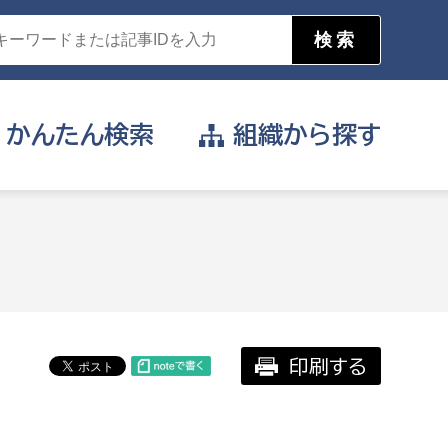
かんたん
検索
組織から
探す
目的を選択
公営事業部
支援や給付を受けたい
消防
事業課
届け出や申請をしたい
印刷する
証明書がほしい