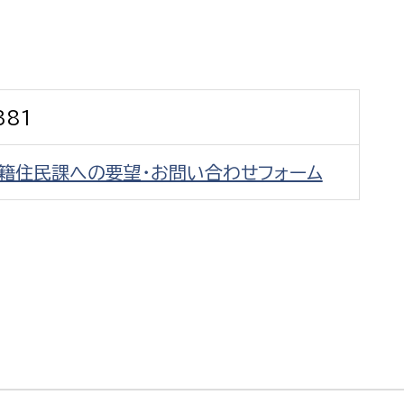
防災・安全
市税総務課
市民税課
福祉・健康
資産税課
381
環境・エネルギー
文化部
戸籍住民課への要望・お問い合わせフォーム
策課
文化政策課
地域経済
生涯学習課
都市基盤
文化財課
図書館
文化・生涯学習
スポーツ課
小田原城総合管理事
市民活動・地域づくり
若者部
経済部
行政経営