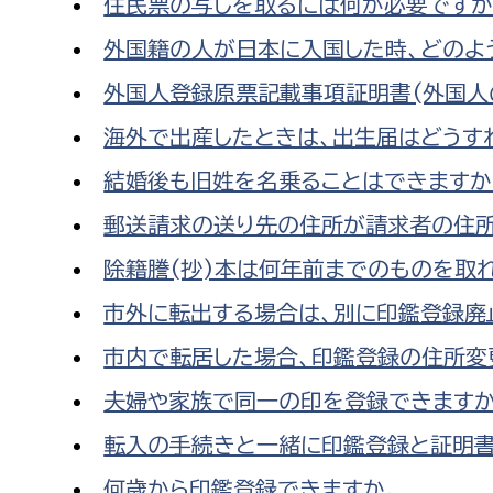
住民票の写しを取るには何が必要ですか
外国籍の人が日本に入国した時、どのよ
外国人登録原票記載事項証明書(外国人
海外で出産したときは、出生届はどうす
結婚後も旧姓を名乗ることはできますか
郵送請求の送り先の住所が請求者の住所
除籍謄(抄)本は何年前までのものを取
市外に転出する場合は、別に印鑑登録廃
市内で転居した場合、印鑑登録の住所変
夫婦や家族で同一の印を登録できますか
転入の手続きと一緒に印鑑登録と証明書
何歳から印鑑登録できますか。