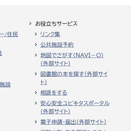
お役立ちサービス
ー/住民
リンク集
公共施設予約
祉
地図でさがす（NAVI－O）
（外部サイト）
図書館の本を探す（外部サイ
ト）
化施設
相談をする
安心安全ユビキタスポータル
（外部サイト）
電子申請・届出（外部サイト）