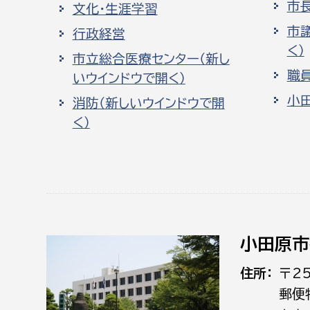
市
文化・生涯学習
市
行政経営
く）
市立総合医療センター（新し
職
いウインドウで開く）
小
消防（新しいウインドウで開
く）
小田原市
住所
〒2
郵便