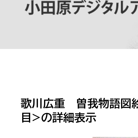
高校生・大学生など
若者
妊産婦
市民部
防災部
地域政策課
防災対
高齢者
地域安全課
障がい者
人権・男女共同参画課
戸籍住民課
傷病者
歌川広重 曽我物語図絵
目>の詳細表示
事業者
福祉健康部
子ども
労働者