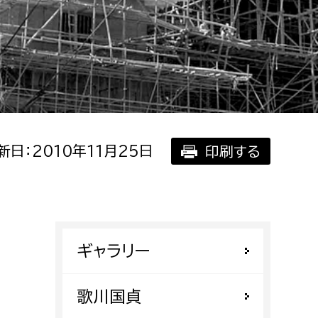
相談をしたい
支払いをしたい
働きたい
環境部
環境政策課
遊びたい
新日：2010年11月25日
印刷する
ゼロカーボン推進課
小田原のことを知りたい
環境保護課
環境事業センター
イベント・講座などに参加したい
ギャラリー
務所
まちづくりに関わりたい
都市部
歌川国貞