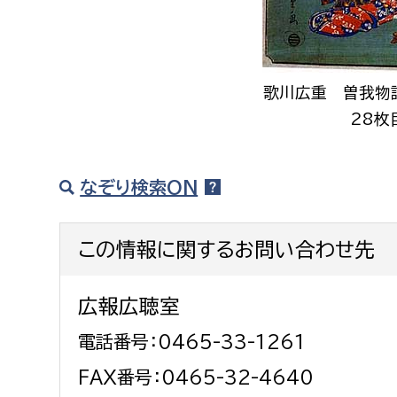
建築課
歌川広重 曽我物
28枚
上下水道局
教育部
経営総務課
教育総
なぞり検索ON
給排水業務課
保健給
水道整備課
教育指
この情報に関するお問い合わせ先
下水道整備課
浄水管理課
広報広聴室
農業委員会事務局
議会局
電話番号：0465-33-1261
FAX番号：0465-32-4640
農業委員会事務局
議会総