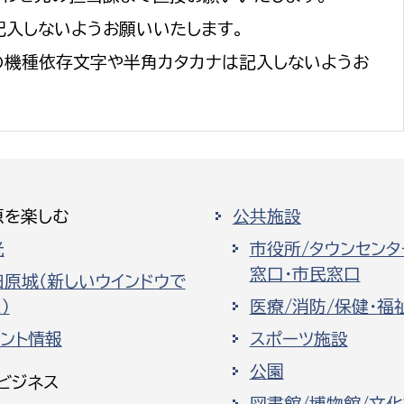
記入しないようお願いいたします。
の機種依存文字や半角カタカナは記入しないようお
原を楽しむ
公共施設
光
市役所/タウンセンタ
窓口・市民窓口
田原城（新しいウインドウで
）
医療/消防/保健・福
ベント情報
スポーツ施設
公園
ビジネス
図書館/博物館/文