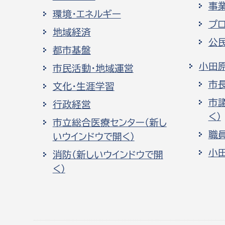
事
環境・エネルギー
プ
地域経済
公
都市基盤
小田
市民活動・地域運営
市
文化・生涯学習
市
行政経営
く）
市立総合医療センター（新し
職
いウインドウで開く）
小
消防（新しいウインドウで開
く）