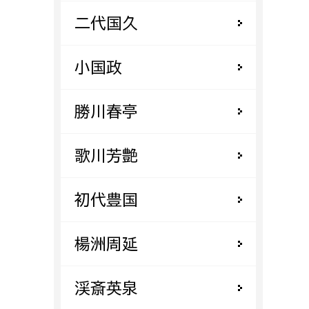
消防課
二代国久
警防第1課
警防第2課
小国政
局
監査事務局
勝川春亭
局
監査事務局
歌川芳艶
初代豊国
楊洲周延
渓斎英泉