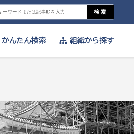
かんたん
検索
組織から
探す
目的を選択
公営事業部
支援や給付を受けたい
消防
事業課
届け出や申請をしたい
証明書がほしい