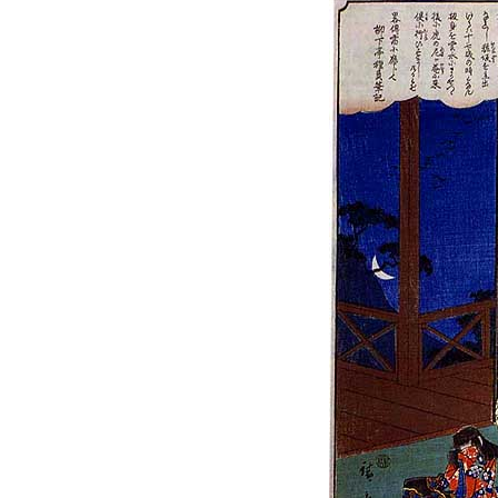
福祉政策課
子ども
求職者
生活援護課
子ども
高齢介護課
保育課
外国人
障がい福祉課
保険課
ペット
健康づくり課
建設部
会計管
建設政策課
出納室
国県事業推進課
土木管理課
道水路整備課
みどり公園課