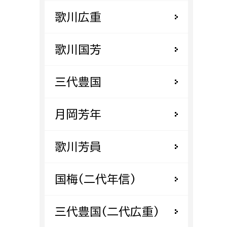
都市政策課
歌川広重
都市計画課
地域交通課
歌川国芳
建築指導課
開発審査課
三代豊国
月岡芳年
ー
消防
歌川芳員
消防総務課
課
予防課
国梅(二代年信)
課
警防計画課
救急課
三代豊国(二代広重)
情報司令課