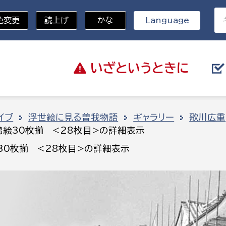
色変更
読上げ
かな
Language
いざと
いうときに
分野を選択
イブ
浮世絵に見る曽我物語
ギャラリー
歌川広重
絵30枚揃 <28枚目>の詳細表示
総務部
戸籍
0枚揃 <28枚目>の詳細表示
災・ハザードマップ
避難場所
策課
総務課
税
職員課
ネジメント課
財産管理課
教育・子育て
ル推進課
契約検査課