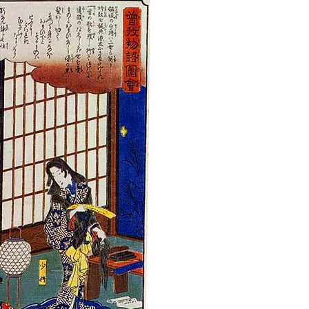
政策課
産業政策課
観光
若者支援課
観光課
農政課
消防
水産海浜課
病院
市議会
理者
市立総合医療センタ
患者サポートセンター
病院管理局：経営管理
病院管理局：施設用度
病院管理局：医事課