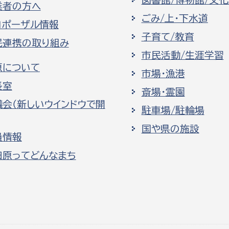
業者の方へ
ごみ/上・下水道
ロポーザル情報
子育て/教育
民連携の取り組み
市民活動/生涯学習
原について
市場・漁港
長室
斎場・霊園
議会（新しいウインドウで開
駐車場/駐輪場
国や県の施設
員情報
田原ってどんなまち