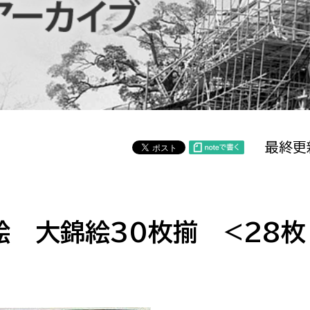
防災・安全
市税総務課
市民税課
福祉・健康
資産税課
環境・エネルギー
文化部
策課
文化政策課
地域経済
最終更
生涯学習課
都市基盤
文化財課
図書館
文化・生涯学習
 大錦絵30枚揃 <28枚
スポーツ課
小田原城総合管理事
市民活動・地域づくり
若者部
経済部
行政経営