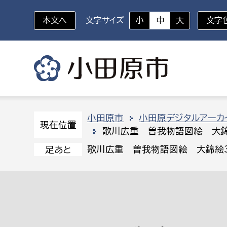
本文へ
文字サイズ
小
中
大
文字
いざというときに
対象者を選択
組織から探す
小田原市
小田原デジタルアーカ
現在位置
歌川広重 曽我物語図絵 大錦
部に属さない室
企画部
新生児・乳幼児
歌川広重 曽我物語図絵 大錦絵3
足あと
休日救急外来
防
秘書室
企画政
幼稚園児・保育園児
広報広聴室
財政課
コンプライアンス推進室
資産マ
小・中学生
デジタ