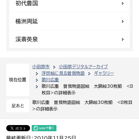
初代豊国
楊洲周延
渓斎英泉
小田原市
小田原デジタルアーカイブ
浮世絵に見る曽我物語
ギャラリー
歌川広重
現在位置
歌川広重 曽我物語図絵 大錦絵30枚揃 <8
枚目>の詳細表示
歌川広重 曽我物語図絵 大錦絵30枚揃 <8枚目
足あと
>の詳細表示
最終更新日：2010年11月25日