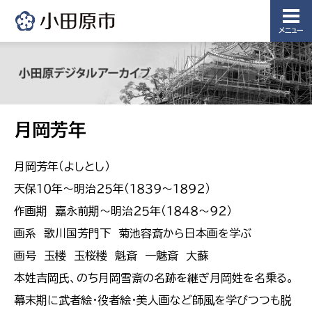
メニュー
月岡芳年
月岡芳年（よしとし）
天保１０年〜明治２５年（１８３９〜１８９２）
作画期 嘉永前期〜明治２５年（１８４８〜９２）
画系 歌川国芳門下 菊池容斎から日本画を学ぶ
画号 玉楼 玉桜楼 魁斎 一魅斎 大蘇
本姓吉岡氏、のち月岡雪斎の名跡を継ぎ月岡姓を名乗る。
幕末期に武者絵・役者絵・美人画など師風を学びつつも脱