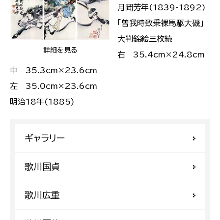
月岡芳年(1839-1892)
「曽我時致乗裸馬駆大磯」
大判錦絵三枚続
詳細を見る
右 35.4cm×24.8cm
中 35.3cm×23.6cm
左 35.0cm×23.6cm
明治18年(1885)
ギャラリー
歌川国貞
歌川広重