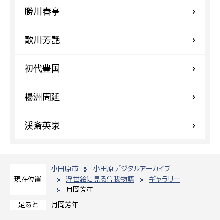
勝川春亭
歌川芳艶
初代豊国
楊洲周延
渓斎英泉
小田原市
小田原デジタルアーカイブ
浮世絵に見る曽我物語
ギャラリー
現在位置
月岡芳年
月岡芳年
足あと