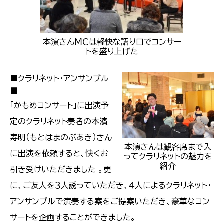
本濱さんＭＣは軽快な語り口でコンサー
トを盛り上げた
■クラリネット・アンサンブル
■
「かもめコンサート」に出演予
定のクラリネット奏者の本濱
寿明（もとはまのぶあき）さん
本濱さんは観客席まで入
に出演を依頼すると、快くお
ってクラリネットの魅力を
紹介
引き受けいただきました 。更
に、ご友人を３人誘っていただき、４人によるクラリネット・
アンサンブルで演奏する案をご提案いただき、豪華なコン
サートを企画することができました。