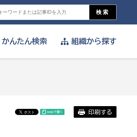
かんたん
検索
組織から
探す
目的を選択
公営事業部
支援や給付を受けたい
消防
事業課
届け出や申請をしたい
印刷する
証明書がほしい