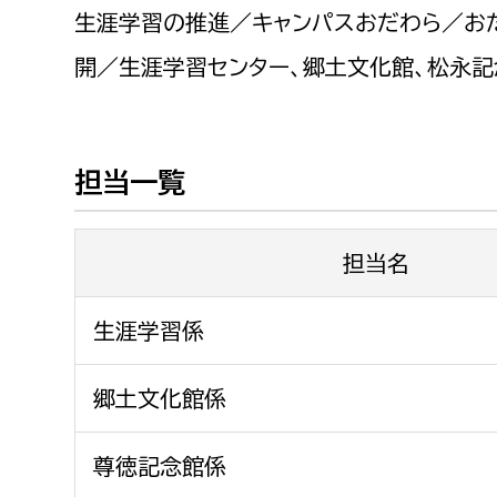
福祉政策課
子ども
生涯学習の推進／キャンパスおだわら／お
求職者
生活援護課
子ども
開／生涯学習センター、郷土文化館、松永
高齢介護課
保育課
外国人
障がい福祉課
保険課
ペット
担当一覧
健康づくり課
担当名
建設部
会計管
建設政策課
出納室
生涯学習係
国県事業推進課
郷土文化館係
土木管理課
道水路整備課
尊徳記念館係
みどり公園課