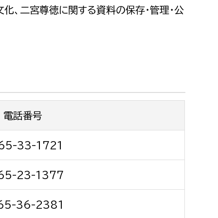
都市政策課
化、二宮尊徳に関する資料の保存・管理・公
都市計画課
地域交通課
建築指導課
開発審査課
電話番号
ー
消防
消防総務課
65-33-1721
課
予防課
65-23-1377
課
警防計画課
救急課
65-36-2381
情報司令課