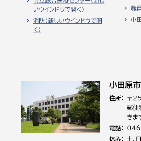
市立総合医療センター（新し
職
いウインドウで開く）
小
消防（新しいウインドウで開
く）
小田原市
住所
〒2
郵便
きま
電話
046
休み
土､