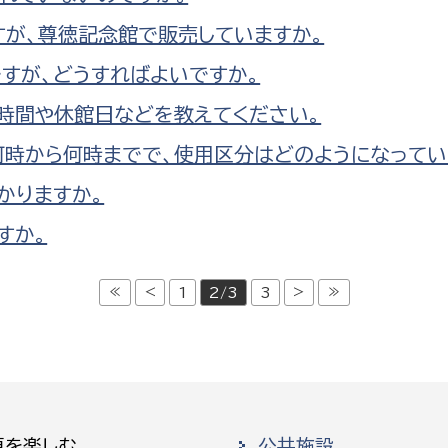
すが、尊徳記念館で販売していますか。
すが、どうすればよいですか。
時間や休館日などを教えてください。
時から何時までで、使用区分はどのようになってい
かりますか。
すか。
≪
<
>
≫
1
2/3
3
原を楽しむ
公共施設