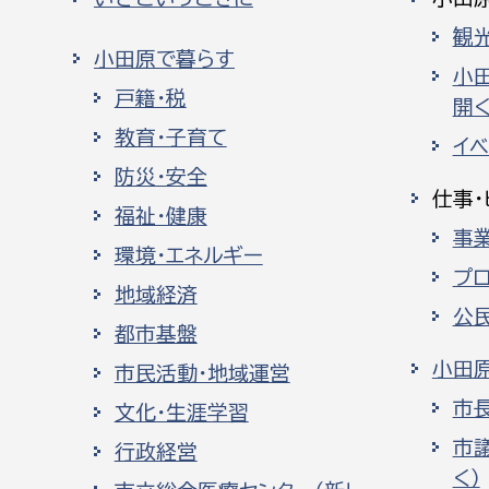
観
小田原で暮らす
小
戸籍・税
開く
教育・子育て
イ
防災・安全
仕事・
福祉・健康
事
環境・エネルギー
プ
地域経済
公
都市基盤
小田
市民活動・地域運営
市
文化・生涯学習
市
行政経営
く）