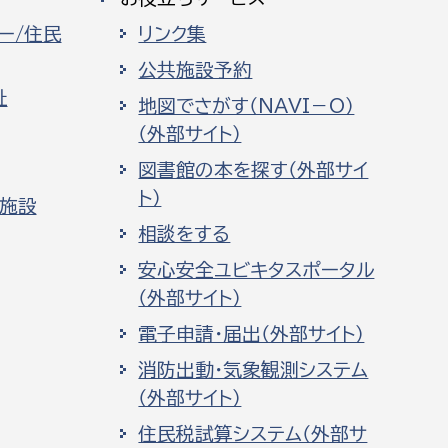
ー/住民
リンク集
公共施設予約
祉
地図でさがす（NAVI－O）
（外部サイト）
図書館の本を探す（外部サイ
ト）
化施設
相談をする
安心安全ユビキタスポータル
（外部サイト）
電子申請・届出（外部サイト）
消防出動・気象観測システム
（外部サイト）
住民税試算システム（外部サ