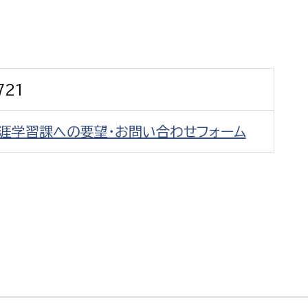
防災・安全
市税総務課
市民税課
福祉・健康
資産税課
721
環境・エネルギー
文化部
生涯学習課への要望・お問い合わせフォーム
策課
文化政策課
地域経済
生涯学習課
都市基盤
文化財課
図書館
文化・生涯学習
スポーツ課
小田原城総合管理事
市民活動・地域づくり
若者部
経済部
行政経営