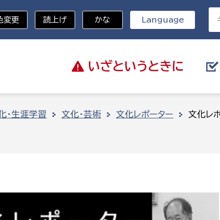
色変更
読上げ
かな
Language
いざと
いうときに
分野を選択
化・生涯学習
文化・芸術
文化レポーター
文化レ
総務部
戸籍
災・ハザードマップ
避難場所
策課
総務課
税
職員課
ネジメント課
財産管理課
教育・子育て
ル推進課
契約検査課