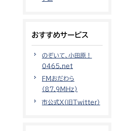
都市政策課
都市計画課
地域交通課
おすすめサービス
建築指導課
開発審査課
のぞいて、小田原！
0465.net
ー
消防
FMおだわら
消防総務課
（87.9MHz)
課
予防課
市公式X（旧Twitter）
課
警防計画課
救急課
情報司令課