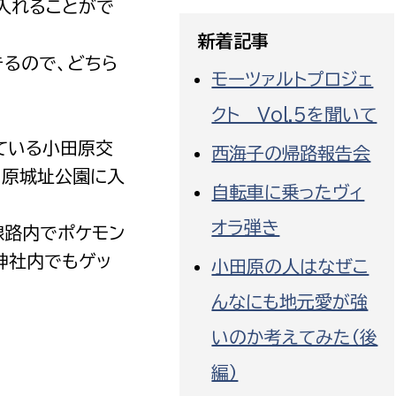
に入れることがで
新着記事
るので、どちら
モーツァルトプロジェ
クト Vol.5を聞いて
選挙管理委員会事務
ている小田原交
西海子の帰路報告会
務課
選挙管理委員会事務
田原城址公園に入
自転車に乗ったヴィ
食課
オラ弾き
導課
線路内でポケモン
神社内でもゲッ
小田原の人はなぜこ
んなにも地元愛が強
いのか考えてみた（後
編）
務課