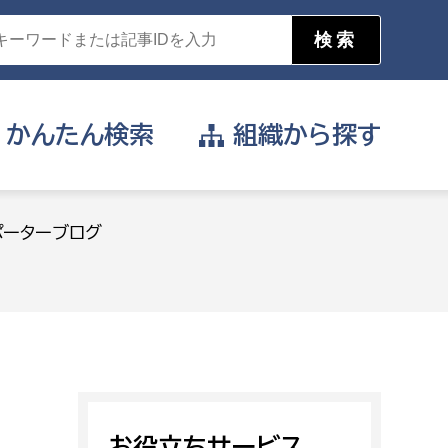
かんたん
検索
組織から
探す
目的を選択
ポーターブログ
公営事業部
支援や給付を受けたい
消防
事業課
届け出や申請をしたい
証明書がほしい
お役立ちサービス