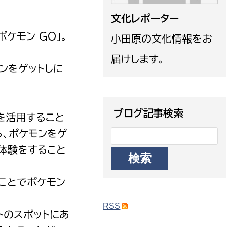
政策課
産業政策課
文化レポーター
観光
若者支援課
観光課
ポケモン GO」。
小田原の文化情報をお
農政課
消防
届けします。
水産海浜課
ンをゲットしに
病院
市議会
ブログ記事検索
報を活用すること
理者
市立総合医療センタ
、ポケモンをゲ
患者サポートセンター
た体験をすること
病院管理局：経営管理
ことでポケモン
病院管理局：施設用度
病院管理局：医事課
RSS
トのスポットにあ