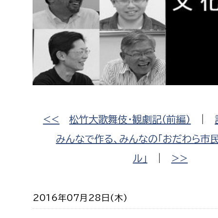
高校生・大学生など
若者
妊産婦
市民部
防災部
地域政策課
防災対
高齢者
地域安全課
<<
松竹大歌舞伎・観劇記（前編）
|
障がい者
人権・男女共同参画課
みんなで作る、みんなの「おだわら市
戸籍住民課
傷病者
ル」
|
>>
事業者
2016年07月28日(木)
福祉健康部
子ども
労働者