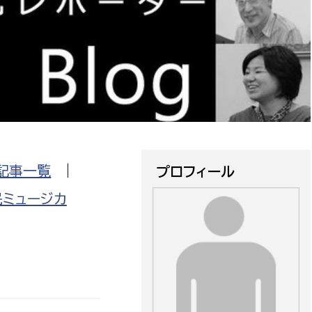
防災・安全
市税総務課
市民税課
福祉・健康
資産税課
環境・エネルギー
文化部
策課
文化政策課
地域経済
生涯学習課
記事一覧
|
プロフィール
都市基盤
文化財課
民ミュージカ
図書館
文化・生涯学習
スポーツ課
小田原城総合管理事
市民活動・地域づくり
若者部
経済部
行政経営