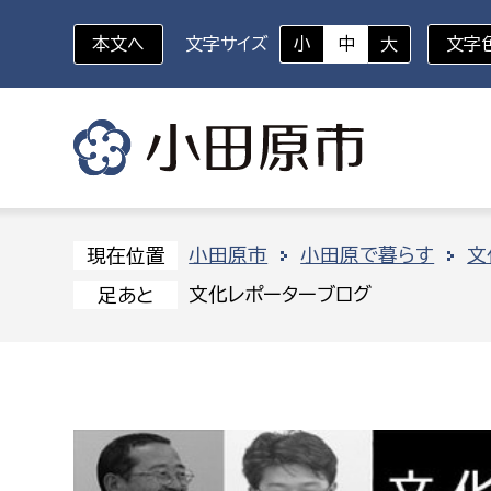
本文へ
文字サイズ
小
中
大
文字
いざというときに
対象者を選択
組織から探す
小田原市
小田原で暮らす
文
現在位置
文化レポーターブログ
足あと
部に属さない室
企画部
新生児・乳幼児
休日救急外来
防
秘書室
企画政
幼稚園児・保育園児
広報広聴室
財政課
コンプライアンス推進室
資産マ
小・中学生
デジタ