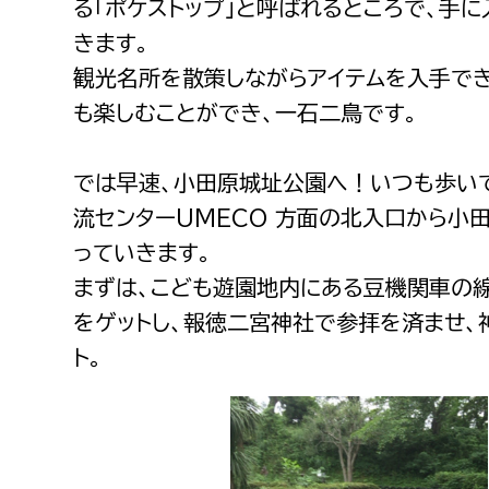
る「ポケストップ」と呼ばれるところで、手
建築課
きます。
観光名所を散策しながらアイテムを入手でき
も楽しむことができ、一石二鳥です。
上下水道局
教育部
では早速、小田原城址公園へ！いつも歩い
経営総務課
教育総
流センターUMECO 方面の北入口から小
給排水業務課
保健給
っていきます。
水道整備課
教育指
まずは、こども遊園地内にある豆機関車の
をゲットし、報徳二宮神社で参拝を済ませ、
下水道整備課
ト。
浄水管理課
農業委員会事務局
議会局
農業委員会事務局
議会総