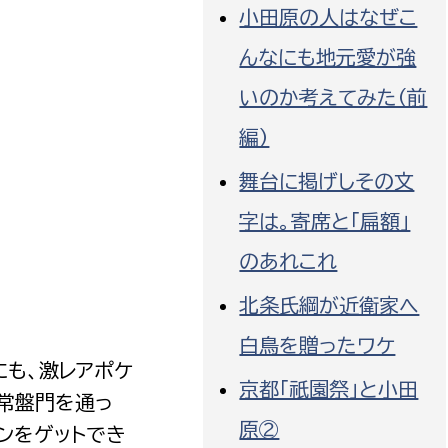
小田原の人はなぜこ
んなにも地元愛が強
いのか考えてみた（前
編）
舞台に掲げしその文
字は。寄席と「扁額」
のあれこれ
北条氏綱が近衛家へ
白鳥を贈ったワケ
も、激レアポケ
京都「祇園祭」と小田
常盤門を通っ
原②
ンをゲットでき