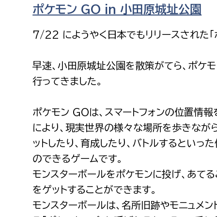
ポケモン GO in 小田原城址公園
福祉政策課
子ども
求職者
生活援護課
子ども
7/22 にようやく日本でもリリースされた「
高齢介護課
保育課
外国人
障がい福祉課
早速、小田原城址公園を散策がてら、ポケモ
保険課
ペット
行ってきました。
健康づくり課
ポケモン GOは、スマートフォンの位置情
建設部
会計管
により、現実世界の様々な場所を歩きながら
建設政策課
出納室
ットしたり、育成したり、バトルするといっ
のできるゲームです。
国県事業推進課
モンスターボールをポケモンに投げ、あてる
土木管理課
をゲットすることができます。
道水路整備課
モンスターボールは、名所旧跡やモニュメン
みどり公園課