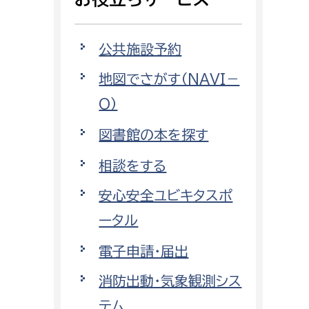
相談をしたい
公共施設予約
支払いをしたい
地図でさがす（NAVI－
働きたい
環境部
O）
環境政策課
図書館の本を探す
遊びたい
ゼロカーボン推進課
相談をする
小田原のことを知りたい
環境保護課
安心安全ユビキタスポ
環境事業センター
イベント・講座などに参加したい
ータル
電子申請・届出
務所
まちづくりに関わりたい
消防出動・気象観測シス
都市部
テム