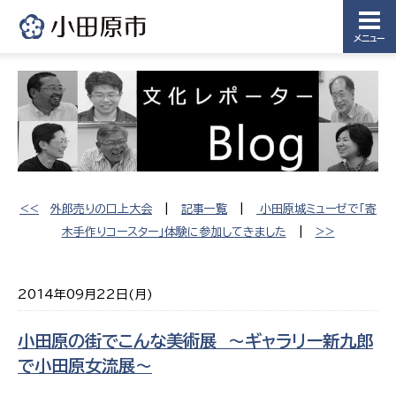
メニュー
<<
外郎売りの口上大会
|
記事一覧
|
小田原城ミューゼで「寄
木手作りコースター」体験に参加してきました
|
>>
2014年09月22日(月)
小田原の街でこんな美術展 〜ギャラリー新九郎
で小田原女流展〜