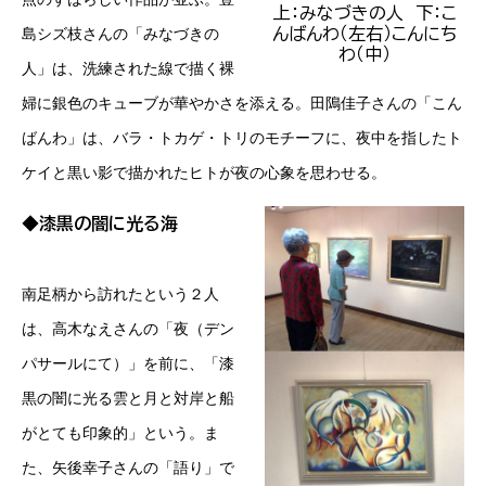
上：みなづきの人 下：こ
んばんわ（左右）こんにち
島シズ枝さんの「みなづきの
わ（中）
人」は、洗練された線で描く裸
婦に銀色のキューブが華やかさを添える。田隝佳子さんの「こん
ばんわ」は、バラ・トカゲ・トリのモチーフに、夜中を指したト
ケイと黒い影で描かれたヒトが夜の心象を思わせる
。
◆漆黒の闇に光る海
南足柄から訪れたという２人
は、高木なえさんの「夜（デン
パサールにて）」を前に、「漆
黒の闇に光る雲と月と対岸と船
がとても印象的」という。ま
た、矢後幸子さんの「語り」で