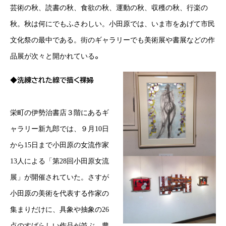
芸術の秋、読書の秋、食欲の秋、運動の秋、収穫の秋、行楽の
秋。秋は何にでもふさわしい。小田原では、いま市をあげて市民
文化祭の最中である。街のギャラリーでも美術展や書展などの作
。
品展が次々と開かれている
◆洗練された線で描く裸婦
栄
町の伊勢治書店３階にあるギ
ャラリー新九郎では、９月
10
日
から
15
日まで小田原の女流作家
13
人による「第
28
回小田原女流
展」が開催されていた。さすが
小田原の美術を代表する作家の
集まりだけに、具象や抽象の
26
点のすばらしい作品が並ぶ。豊