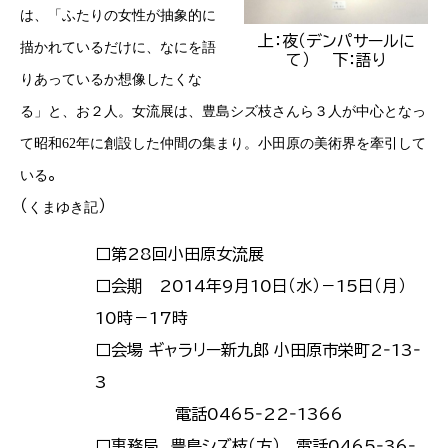
は、「ふたりの女性が抽象的に
上：夜（デンパサールに
描かれているだけに、なにを語
て） 下：語り
りあっているか想像したくな
る」と、お２人。女流展は、
豊島シズ枝さんら３人が中心となっ
て昭和
62
年に創設した仲間の集まり。小田原の美術界を牽引して
。
いる
（
）
くまゆき記
□第
28回小田原女流展
□会期
2014年9月10日（水）－15日（月）
10時－17時
□会場 ギャラリー新九郎 小田原市栄町
2‐13‐
3
電話0465‐22‐1366
□事務局 豊島シズ枝（方） 電話
0465‐36‐