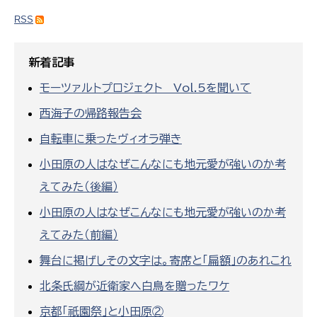
RSS
新着記事
モーツァルトプロジェクト Vol.5を聞いて
西海子の帰路報告会
自転車に乗ったヴィオラ弾き
小田原の人はなぜこんなにも地元愛が強いのか考
えてみた（後編）
小田原の人はなぜこんなにも地元愛が強いのか考
えてみた（前編）
舞台に掲げしその文字は。寄席と「扁額」のあれこれ
北条氏綱が近衛家へ白鳥を贈ったワケ
京都「祇園祭」と小田原②