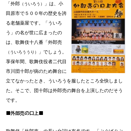
「外郎
」は、小
（ういろう）
田原市で５００年の歴史を誇
る老舗薬屋です。「ういろ
う」の名が世に広まったの
は、歌舞伎十八番「外郎売
」でしょう。
（ういろううり）
享保年間、歌舞伎役者二代目
市川団十郎が病のため舞台に
立てなかったとき、ういろうを服したところ全快しまし
た。そこで、団十郎は外郎売の舞台を上演したのだそう
です。
■外郎売の口上■