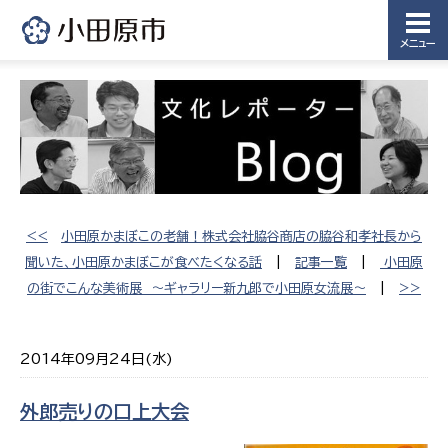
メニュー
<<
小田原かまぼこの老舗！株式会社脇谷商店の脇谷和孝社長から
聞いた、小田原かまぼこが食べたくなる話
|
記事一覧
|
小田原
の街でこんな美術展 〜ギャラリー新九郎で小田原女流展〜
|
>>
2014年09月24日(水)
外郎売りの口上大会