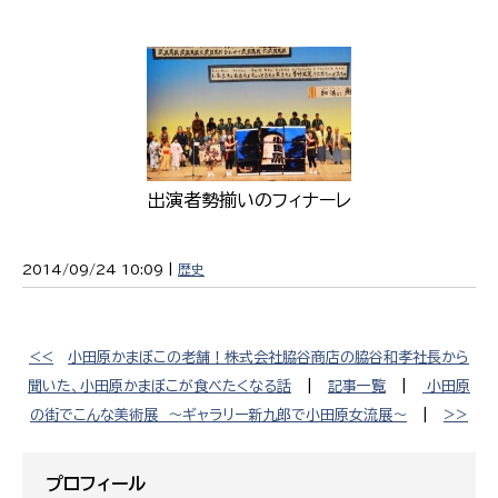
出演者勢揃いのフィナーレ
2014/09/24 10:09 |
歴史
<<
小田原かまぼこの老舗！株式会社脇谷商店の脇谷和孝社長から
聞いた、小田原かまぼこが食べたくなる話
|
記事一覧
|
小田原
の街でこんな美術展 〜ギャラリー新九郎で小田原女流展〜
|
>>
プロフィール