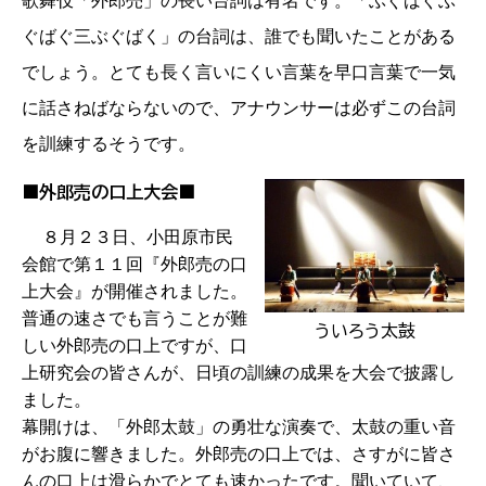
歌舞伎「外郎売」の長い台詞は有名です。「ぶぐばぐぶ
ぐばぐ三ぶぐばく」の台詞は、誰でも聞いたことがある
でしょう。とても長く言いにくい言葉を早口言葉で一気
に話さねばならないので、アナウンサーは必ずこの台詞
を訓練するそうです。
■外郎売の口上大会■
８月２３日、小田原市民
会館で第１１回『外郎売の口
上大会』が開催されました。
普
通の速さでも言うことが難
ういろう太鼓
しい外郎売の口上ですが、口
上研究会の皆さんが、日頃の訓練の成果を大会で披露し
ました。
幕開けは、「外郎太鼓」の勇壮な演奏で、太鼓の重い音
がお腹に響きました。外郎売の口上では、さすがに皆さ
んの口上は滑らかでとても速かったです。聞いていて、