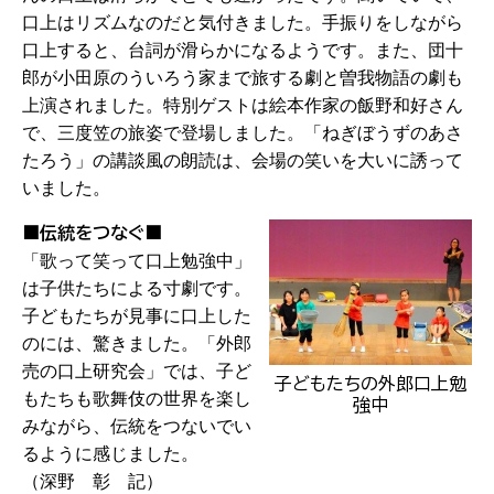
口上はリズムなのだと気付きました。手振りをしながら
口上すると、台詞が滑らかになるようです。また、団十
郎が小田原のういろう家まで旅する劇と曽我物語の劇も
上演されました。特別ゲストは絵本作家の飯野和好さん
で、三度笠の旅姿で登場しました。「ねぎぼうずのあさ
たろう」の講談風の朗読は、会場の笑いを大いに誘って
いました。
■伝統をつなぐ■
「歌って笑って口上勉強中」
は子供たちによる寸劇です。
子どもたちが見事に口上した
のには、驚きました。「外郎
売の口上研究会」では、子ど
子どもたちの外郎口上勉
もたちも歌舞伎の世界を楽し
強中
みながら、伝統をつないでい
るように感じました。
（深野 彰 記）