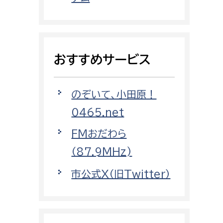
都市政策課
都市計画課
地域交通課
おすすめサービス
建築指導課
開発審査課
のぞいて、小田原！
0465.net
ー
消防
FMおだわら
消防総務課
（87.9MHz)
課
予防課
市公式X（旧Twitter）
課
警防計画課
救急課
情報司令課