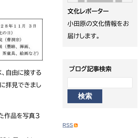
政策課
産業政策課
文化レポーター
観光
若者支援課
観光課
小田原の文化情報をお
農政課
消防
届けします。
水産海浜課
病院
市議会
ブログ記事検索
べ、自由に接する
理者
市立総合医療センタ
近に拝見できまし
患者サポートセンター
病院管理局：経営管理
病院管理局：施設用度
た作品を写真３
病院管理局：医事課
RSS