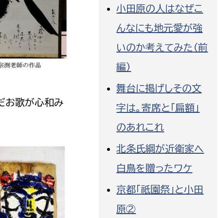
小田原の人はなぜこ
んなにも地元愛が強
いのか考えてみた（前
編）
舞台に掲げしその文
だお歌が心和み
字は。寄席と「扁額」
のあれこれ
北条氏綱が近衛家へ
白鳥を贈ったワケ
京都「祇園祭」と小田
原②