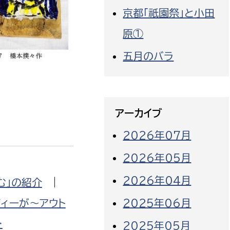
京都「祇園祭」と小田
原①
五月のバラ
アーカイブ
2026年07月
2026年05月
2026年04月
む」の紹介
|
ィーが〜アウト
2025年06月
>
2025年05月