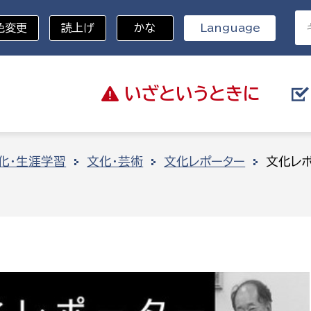
色変更
読上げ
かな
Language
いざと
いうときに
分野を選択
化・生涯学習
文化・芸術
文化レポーター
文化レ
総務部
戸籍
災・ハザードマップ
避難場所
策課
総務課
税
職員課
ネジメント課
財産管理課
教育・子育て
ル推進課
契約検査課