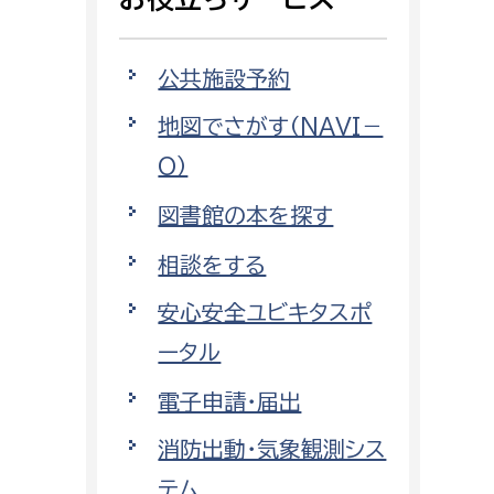
相談をしたい
公共施設予約
支払いをしたい
地図でさがす（NAVI－
働きたい
環境部
O）
環境政策課
図書館の本を探す
遊びたい
ゼロカーボン推進課
相談をする
小田原のことを知りたい
環境保護課
安心安全ユビキタスポ
環境事業センター
イベント・講座などに参加したい
ータル
電子申請・届出
務所
まちづくりに関わりたい
消防出動・気象観測シス
都市部
テム