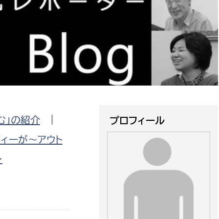
防災・安全
市税総務課
市民税課
福祉・健康
資産税課
環境・エネルギー
文化部
策課
文化政策課
地域経済
生涯学習課
む」の紹介
|
プロフィール
都市基盤
文化財課
ィーが〜アウト
図書館
文化・生涯学習
>
スポーツ課
小田原城総合管理事
市民活動・地域づくり
若者部
経済部
行政経営