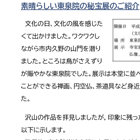
素晴らしい東泉院の秘宝展のご紹介
福祉政策課
子ども
求職者
生活援護課
子ども
文化の日、文化の風を感じた
高齢介護課
保育課
外国人
くて出かけました。ワクワクし
障がい福祉課
ながら市内久野の山門を潜り
保険課
ペット
健康づくり課
ました。ところは鳥がさえずり
が賑やかな東泉院でした。展示は本堂に並
建設部
会計管
ことができる禅画、円空仏、茶道具など身
建設政策課
出納室
た。
国県事業推進課
土木管理課
沢山の作品を拝見しましたが，印象に残っ
道水路整備課
以下に示します。
みどり公園課