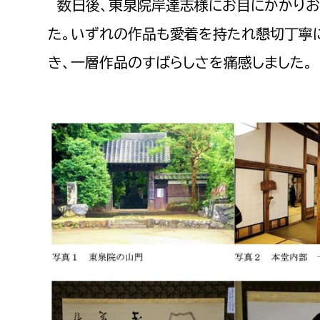
数日後、東泉院岸達志様にお目にかかりお
建築課
た。いずれの作品も愛着を持たれ懇切丁寧
き、一層作品のすばらしさを痛感しました。
上下水道局
教育部
経営総務課
教育総
給排水業務課
保健給
水道整備課
教育指
下水道整備課
浄水管理課
農業委員会事務局
議会局
農業委員会事務局
議会総