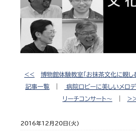
高校生・大学生など
若者
妊産婦
市民部
防災部
地域政策課
防災対
高齢者
地域安全課
<<
博物館体験教室「お抹茶文化に親し
障がい者
人権・男女共同参画課
記事一覧
|
病院ロビーに美しいメロデ
戸籍住民課
傷病者
リーチコンサート〜
|
>
事業者
2016年12月20日(火)
福祉健康部
子ども
労働者