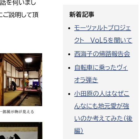
話を伺いまし
新着記事
にご説明して頂
モーツァルトプロジェ
クト Vol.5を聞いて
選挙管理委員会事務
西海子の帰路報告会
務課
選挙管理委員会事務
自転車に乗ったヴィ
食課
オラ弾き
導課
小田原の人はなぜこ
んなにも地元愛が強
いのか考えてみた（後
編）
務課