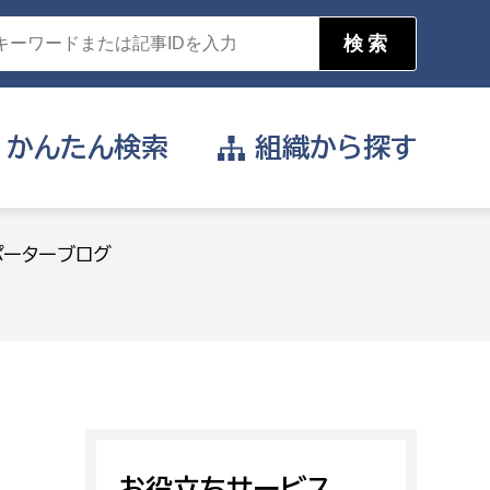
かんたん
検索
組織から
探す
目的を選択
ポーターブログ
公営事業部
支援や給付を受けたい
消防
事業課
届け出や申請をしたい
証明書がほしい
お役立ちサービス