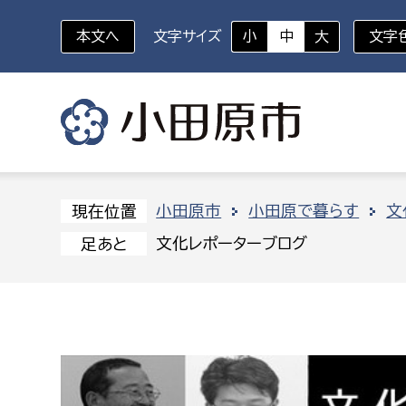
本文へ
文字サイズ
小
中
大
文字
いざというときに
対象者を選択
組織から探す
小田原市
小田原で暮らす
文
現在位置
文化レポーターブログ
足あと
部に属さない室
企画部
新生児・乳幼児
休日救急外来
防
秘書室
企画政
幼稚園児・保育園児
広報広聴室
財政課
コンプライアンス推進室
資産マ
小・中学生
デジタ