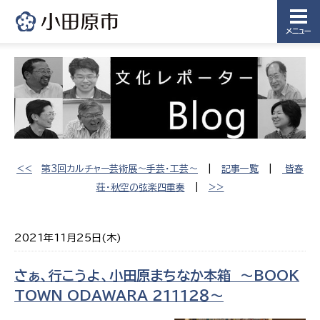
メニュー
<<
第3回カルチャー芸術展〜手芸・工芸〜
|
記事一覧
|
皆春
荘・秋空の弦楽四重奏
|
>>
2021年11月25日(木)
さぁ、行こうよ、小田原まちなか本箱 〜BOOK
TOWN ODAWARA ２１１１２８〜