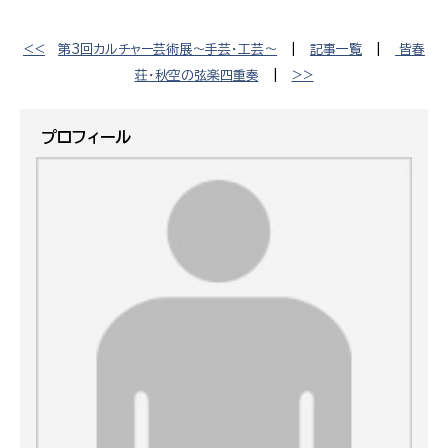
<<
第3回カルチャー芸術展〜手芸・工芸〜
|
記事一覧
|
皆春
荘・秋空の弦楽四重奏
|
>>
プロフィール