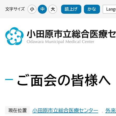
Lang
文字サイズ
小
中
大
読上げ
かな
ご面会の皆様へ
小田原市立総合医療センター
外来
現在位置