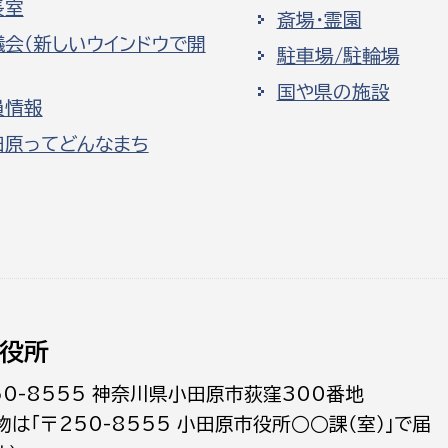
長室
斎場・霊園
議会（新しいウインドウで開
駐車場/駐輪場
国や県の施設
員情報
田原ってどんなまち
役所
50-8555 神奈川県小田原市荻窪300番地
物は「〒250-8555 小田原市役所○○課（室）」で届