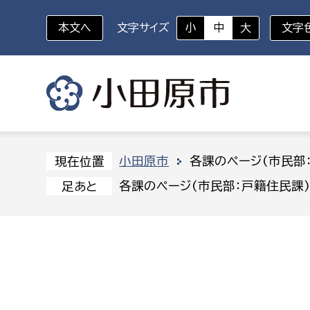
本文へ
文字サイズ
小
中
大
文字
いざというときに
対象者を選択
組織から探す
小田原市
各課のページ(市民部
現在位置
各課のページ(市民部：戸籍住民課
足あと
部に属さない室
企画部
新生児・乳幼児
休日救急外来
防
秘書室
企画政
幼稚園児・保育園児
広報広聴室
財政課
コンプライアンス推進室
資産マ
小・中学生
デジタ