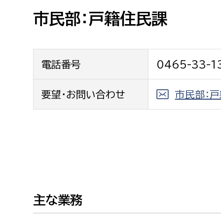
高校生・大学生など
市民部：戸籍住民課
若者
電話番号
0465-33-1
妊産婦
市民部
防災部
地域政策課
要望・お問い合わせ
市民部：
防災対
高齢者
地域安全課
障がい者
人権・男女共同参画課
戸籍住民課
傷病者
事業者
主な業務
福祉健康部
子ども
労働者