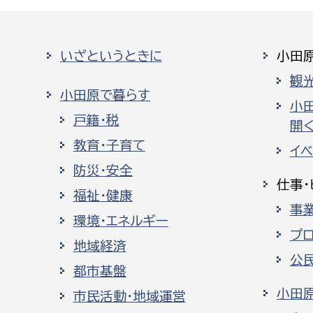
いざというときに
小田
観
小田原で暮らす
小
戸籍・税
開く
教育・子育て
イ
防災・安全
仕事・
福祉・健康
事
環境・エネルギー
プ
地域経済
公
都市基盤
小田
市民活動・地域運営