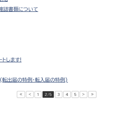
確認書類について
トします!
(転出届の特例・転入届の特例)
≪
<
>
≫
1
2/5
3
4
5