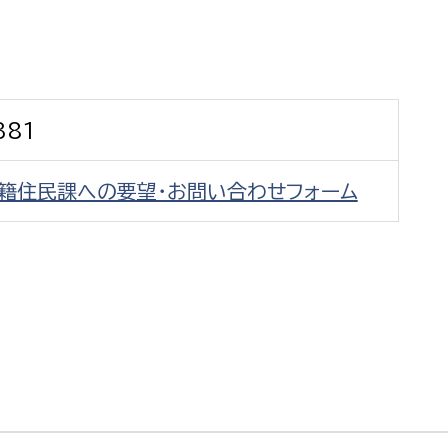
防災・安全
市税総務課
市民税課
福祉・健康
資産税課
381
環境・エネルギー
文化部
戸籍住民課への要望・お問い合わせフォーム
策課
文化政策課
地域経済
生涯学習課
都市基盤
文化財課
図書館
文化・生涯学習
スポーツ課
小田原城総合管理事
市民活動・地域づくり
若者部
経済部
行政経営