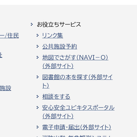
お役立ちサービス
ー/住民
リンク集
公共施設予約
祉
地図でさがす（NAVI－O）
（外部サイト）
図書館の本を探す（外部サイ
ト）
化施設
相談をする
安心安全ユビキタスポータル
（外部サイト）
電子申請・届出（外部サイト）