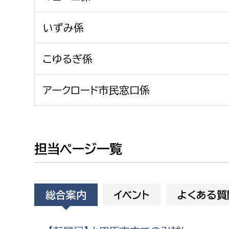
建築課
いずみ係
こゆるぎ係
上下水道局
教育部
アークロード市民窓口係
経営総務課
教育総
給排水業務課
保健給
水道整備課
教育指
担当ページ一覧
下水道整備課
浄水管理課
農業委員会事務局
議会局
総合案内
イベント
よくある質
農業委員会事務局
議会総