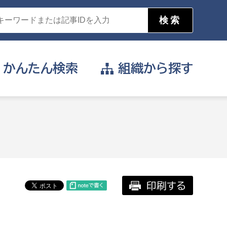
かんたん
検索
組織から
探す
目的を選択
公営事業部
支援や給付を受けたい
消防
事業課
届け出や申請をしたい
印刷する
証明書がほしい