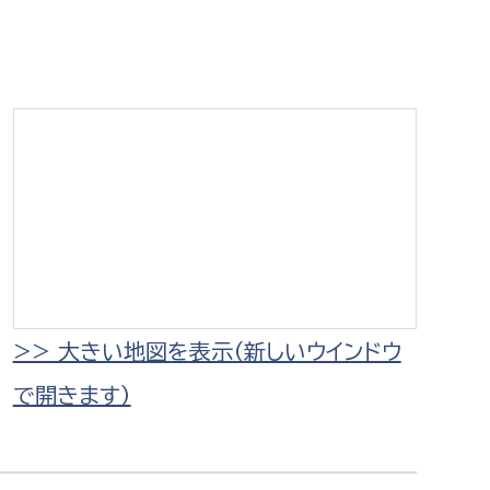
相談をしたい
支払いをしたい
働きたい
環境部
環境政策課
遊びたい
ゼロカーボン推進課
小田原のことを知りたい
環境保護課
環境事業センター
イベント・講座などに参加したい
>> 大きい地図を表示（新しいウインドウ
で開きます）
務所
まちづくりに関わりたい
都市部