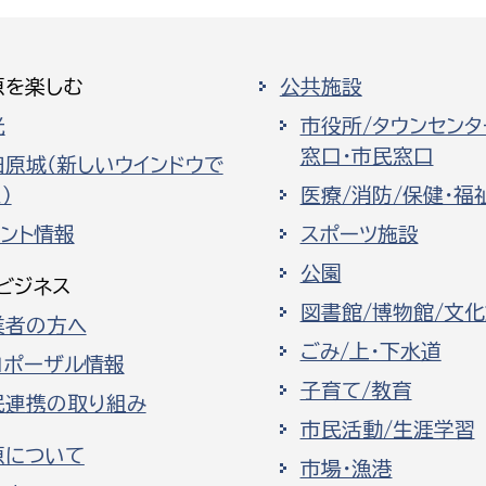
原を楽しむ
公共施設
光
市役所/タウンセンタ
窓口・市民窓口
田原城（新しいウインドウで
）
医療/消防/保健・福
ベント情報
スポーツ施設
公園
ビジネス
図書館/博物館/文
業者の方へ
ごみ/上・下水道
ロポーザル情報
子育て/教育
民連携の取り組み
市民活動/生涯学習
原について
市場・漁港