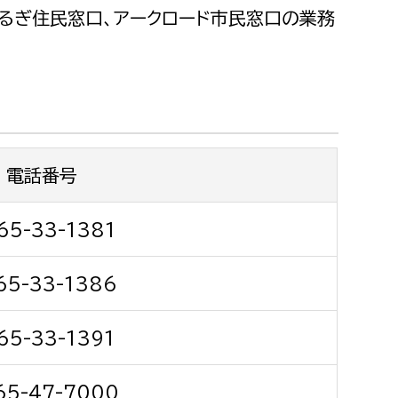
都市政策課
るぎ住民窓口、アークロード市民窓口の業務
都市計画課
地域交通課
建築指導課
開発審査課
電話番号
ー
消防
65-33-1381
消防総務課
65-33-1386
課
予防課
課
警防計画課
65-33-1391
救急課
情報司令課
65-47-7000