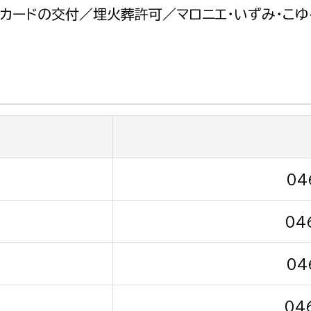
政策課
産業政策課
カードの交付／埋火葬許可／マロニエ・いずみ・こゆ
観光
若者支援課
観光課
農政課
消防
水産海浜課
病院
市議会
理者
市立総合医療センタ
04
患者サポートセンター
04
病院管理局：経営管理
病院管理局：施設用度
04
病院管理局：医事課
04