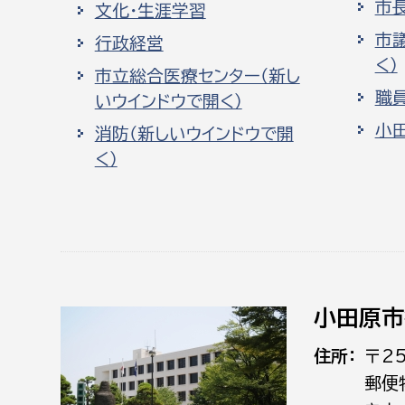
市
文化・生涯学習
市
行政経営
く）
市立総合医療センター（新し
職
いウインドウで開く）
小
消防（新しいウインドウで開
く）
小田原市
住所
〒2
郵便