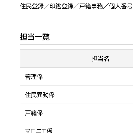
福祉政策課
子ども
住民登録／印鑑登録／戸籍事務／個人番号
求職者
生活援護課
子ども
高齢介護課
保育課
外国人
担当一覧
障がい福祉課
保険課
ペット
健康づくり課
担当名
建設部
会計管
管理係
建設政策課
出納室
住民異動係
国県事業推進課
土木管理課
戸籍係
道水路整備課
みどり公園課
マロニエ係