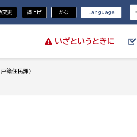
色変更
読上げ
かな
Language
いざと
いうときに
分野を選択
：戸籍住民課)
)
総務部
戸籍
災・ハザードマップ
避難場所
策課
総務課
税
職員課
ネジメント課
財産管理課
教育・子育て
ル推進課
契約検査課