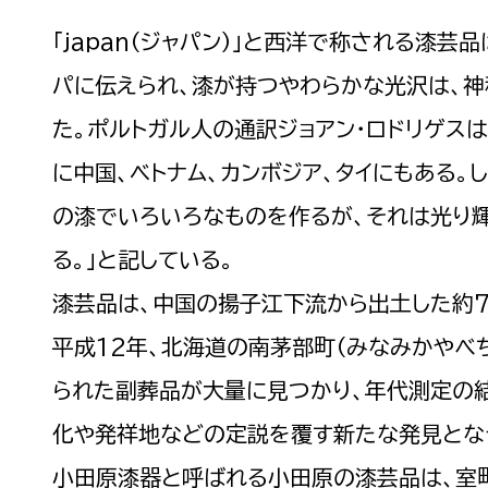
政策課
産業政策課
「japan（ジャパン）」と西洋で称される漆芸
観光
若者支援課
観光課
パに伝えられ、漆が持つやわらかな光沢は、
農政課
消防
た。ポルトガル人の通訳ジョアン・ロドリゲスは
水産海浜課
に中国、ベトナム、カンボジア、タイにもある。
病院
の漆でいろいろなものを作るが、それは光り
市議会
る。」と記している。
理者
市立総合医療センタ
漆芸品は、中国の揚子江下流から出土した約
患者サポートセンター
平成12年、北海道の南茅部町（みなみかやべち
病院管理局：経営管理
られた副葬品が大量に見つかり、年代測定の
病院管理局：施設用度
化や発祥地などの定説を覆す新たな発見とな
病院管理局：医事課
小田原漆器と呼ばれる小田原の漆芸品は、室