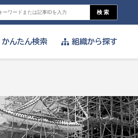
かんたん
検索
組織から
探す
目的を選択
公営事業部
支援や給付を受けたい
消防
事業課
届け出や申請をしたい
証明書がほしい