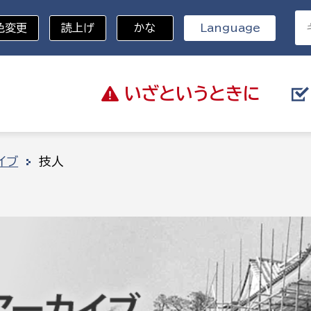
色変更
読上げ
かな
Language
いざと
いうときに
分野を選択
イブ
技人
総務部
戸籍
災・ハザードマップ
避難場所
策課
総務課
税
職員課
ネジメント課
財産管理課
教育・子育て
ル推進課
契約検査課