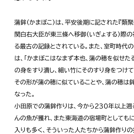
蒲鉾（かまぼこ）は、平安後期に記された『類聚
関白右大臣が東三條へ移御（いぎょする）際の
る最古の記録とされている。また、室町時代の
は、「かまぼこはなまず本也、蒲の穂を似せた
の身をすり潰し、細い竹にそのすり身をつけて
その形が蒲の穂に似ていることや、蒲の穂は
なった。
小田原での蒲鉾作りは、今から230年以上遡
んの魚が獲れ、また東海道の宿場町としても
入りも多く、そういった人たちから蒲鉾作り