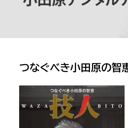
高校生・大学生など
若者
妊産婦
市民部
防災部
地域政策課
防災対
高齢者
地域安全課
つなぐべき小田原の智恵 
障がい者
人権・男女共同参画課
戸籍住民課
傷病者
事業者
福祉健康部
子ども
労働者