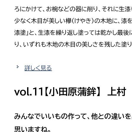
ろにかけて、お椀などの器に削り、それに生漆
少なく木目が美しい欅（けやき）の木地に、漆
漆塗」と、生漆を繰り返し塗っては乾かし最後
選挙管理委員会事務
り、いずれも木地の木目の美しさを残した塗り
務課
選挙管理委員会事務
食課
詳しく見る
導課
vol.11【小田原蒲鉾】 上村
みんなでいいもの作って、他との違いを
務課
思いますね。