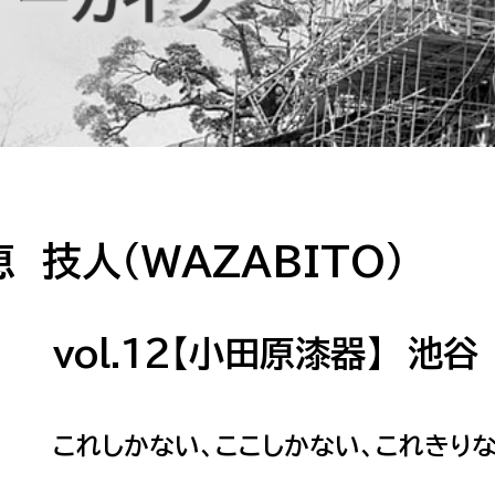
防災・安全
市税総務課
市民税課
福祉・健康
資産税課
環境・エネルギー
文化部
策課
文化政策課
地域経済
生涯学習課
技人（WAZABITO）
都市基盤
文化財課
図書館
vol.12【小田原漆器】 池谷
文化・生涯学習
スポーツ課
小田原城総合管理事
市民活動・地域づくり
これしかない、ここしかない、これきりな
若者部
経済部
行政経営