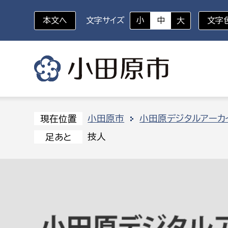
本文へ
文字サイズ
小
中
大
文字
いざというときに
対象者を選択
組織から探す
小田原市
小田原デジタルアーカ
現在位置
技人
足あと
部に属さない室
企画部
新生児・乳幼児
休日救急外来
防
秘書室
企画政
幼稚園児・保育園児
広報広聴室
財政課
コンプライアンス推進室
資産マ
小・中学生
デジタ