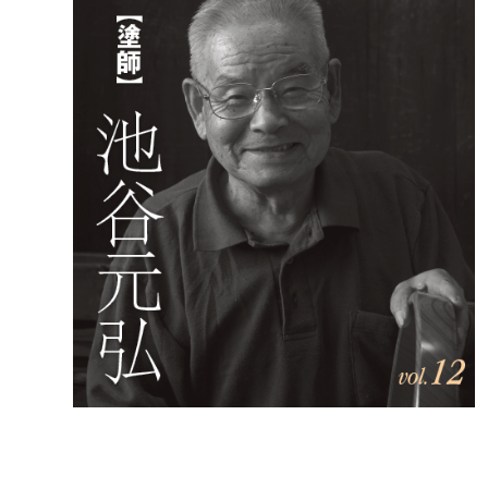
福祉政策課
子ども
求職者
生活援護課
子ども
高齢介護課
保育課
外国人
障がい福祉課
保険課
ペット
健康づくり課
建設部
会計管
建設政策課
出納室
国県事業推進課
土木管理課
道水路整備課
みどり公園課