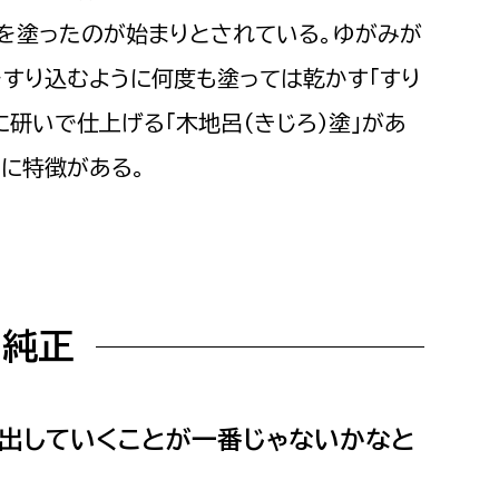
消防課
を塗ったのが始まりとされている。ゆがみが
警防第1課
をすり込むように何度も塗っては乾かす「すり
警防第2課
に研いで仕上げる「木地呂（きじろ）塗」があ
局
監査事務局
に特徴がある。
局
監査事務局
 純正
出していくことが一番じゃないかなと