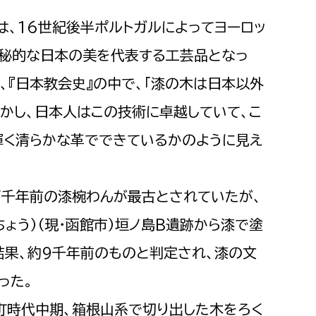
都市政策課
品は、16世紀後半ポルトガルによってヨーロッ
都市計画課
神秘的な日本の美を代表する工芸品となっ
地域交通課
、『日本教会史』の中で、「漆の木は日本以外
建築指導課
しかし、日本人はこの技術に卓越していて、こ
開発審査課
輝く清らかな革でできているかのように見え
ー
消防
7千年前の漆椀わんが最古とされていたが、
消防総務課
ょう）（現・函館市）垣ノ島B遺跡から漆で塗
課
予防課
結果、約9千年前のものと判定され、漆の文
課
警防計画課
った。
救急課
情報司令課
町時代中期、箱根山系で切り出した木をろく