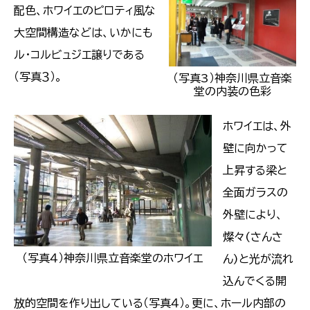
配色、ホワイエのピロティ風な
大空間構造などは、いかにも
ル・コルビュジエ譲りである
（写真３）。
（写真3）神奈川県立音楽
堂の内装の色彩
ホワイエは、外
壁に向かって
上昇する梁と
全面ガラスの
外壁により、
燦々(さんさ
（写真４）神奈川県立音楽堂のホワイエ
ん)と光が流れ
込んでくる開
放的空間を作り出している（写真４）。更に、ホール内部の