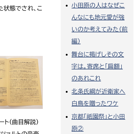
小田原の人はなぜこ
た状態でされ、こ
んなにも地元愛が強
いのか考えてみた（前
編）
舞台に掲げしその文
字は。寄席と「扁額」
のあれこれ
北条氏綱が近衛家へ
白鳥を贈ったワケ
京都「祇園祭」と小田
ート（曲目解説）
原②
ーツァルトの音楽