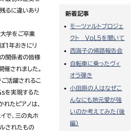
に残るに違いあり
新着記事
モーツァルトプロジェ
楽大学をご卒業
クト Vol.5を聞いて
選挙管理委員会事務
ほぼ1年おきにリ
西海子の帰路報告会
務課
選挙管理委員会事務
校の関係者の皆様
自転車に乗ったヴィ
食課
開催されました。
オラ弾き
導課
でご活躍されるこ
小田原の人はなぜこ
Gsを実現するた
んなにも地元愛が強
かれたピアノは、
いのか考えてみた（後
イで、三の丸ホ
編）
務課
ールされたもの