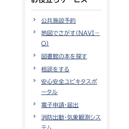
相談をしたい
公共施設予約
支払いをしたい
地図でさがす（NAVI－
働きたい
環境部
O）
環境政策課
図書館の本を探す
遊びたい
ゼロカーボン推進課
相談をする
小田原のことを知りたい
環境保護課
安心安全ユビキタスポ
環境事業センター
イベント・講座などに参加したい
ータル
電子申請・届出
務所
まちづくりに関わりたい
消防出動・気象観測シス
都市部
テム