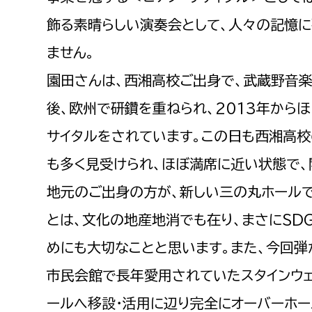
建築課
飾る素晴らしい演奏会として、人々の記憶
ません。
園田さんは、西湘高校ご出身で、武蔵野音
上下水道局
教育部
後、欧州で研鑽を重ねられ、2013年から
経営総務課
教育総
サイタルをされています。この日も西湘高
給排水業務課
保健給
も多く見受けられ、ほぼ満席に近い状態で、
水道整備課
教育指
地元のご出身の方が、新しい三の丸ホール
下水道整備課
とは、文化の地産地消でも在り、まさにSD
浄水管理課
めにも大切なことと思います。また、今回弾
農業委員会事務局
議会局
市民会館で長年愛用されていたスタインウェ
農業委員会事務局
議会総
ールへ移設・活用に辺り完全にオーバーホ