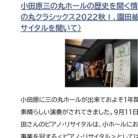
小田原三の丸ホールの歴史を開く情
福祉政策課
子ども
求職者
の丸クラシックス2022秋Ⅰ、園田紘
生活援護課
子ども
高齢介護課
保育課
サイタルを聞いて）
外国人
障がい福祉課
保険課
ペット
健康づくり課
建設部
会計管
建設政策課
出納室
小田原に三の丸ホールが出来ておよそ1年
国県事業推進課
土木管理課
素晴らしい演奏がされてきました。9月11
道水路整備課
田さんのピアノ・リサイタルは、小ホールに
みどり公園課
事業を冠する＜ピアノ・リサイタル＞として