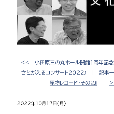
高校生・大学生など
若者
妊産婦
市民部
防災部
地域政策課
防災対
高齢者
地域安全課
<<
小田原三の丸ホール開館1周年記念
障がい者
人権・男女共同参画課
さとがえるコンサート2022』
|
記事
戸籍住民課
傷病者
原物レコード・その2』
|
>
事業者
2022年10月17日(月)
福祉健康部
子ども
労働者