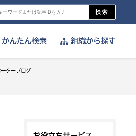
かんたん
検索
組織から
探す
目的を選択
ポーターブログ
公営事業部
支援や給付を受けたい
消防
事業課
届け出や申請をしたい
証明書がほしい
お役立ちサービス