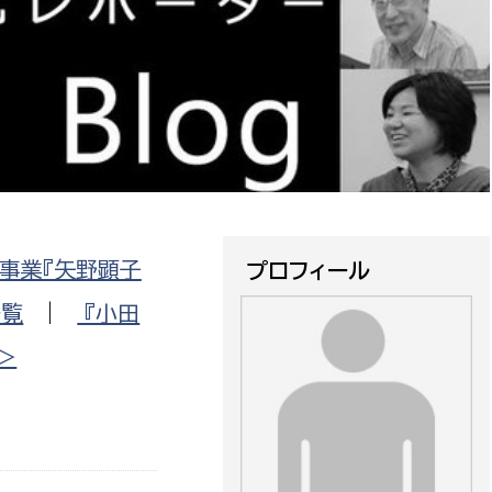
防災・安全
市税総務課
市民税課
福祉・健康
資産税課
環境・エネルギー
文化部
策課
文化政策課
地域経済
生涯学習課
事業『矢野顕子
プロフィール
都市基盤
文化財課
一覧
|
『小田
図書館
文化・生涯学習
>
スポーツ課
小田原城総合管理事
市民活動・地域づくり
若者部
経済部
行政経営