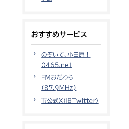
都市政策課
都市計画課
地域交通課
おすすめサービス
建築指導課
開発審査課
のぞいて、小田原！
0465.net
ー
消防
FMおだわら
消防総務課
（87.9MHz)
課
予防課
市公式X（旧Twitter）
課
警防計画課
救急課
情報司令課