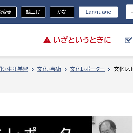
色変更
読上げ
かな
Language
いざと
いうときに
分野を選択
化・生涯学習
文化・芸術
文化レポーター
文化レ
総務部
戸籍
災・ハザードマップ
避難場所
策課
総務課
税
職員課
ネジメント課
財産管理課
教育・子育て
ル推進課
契約検査課