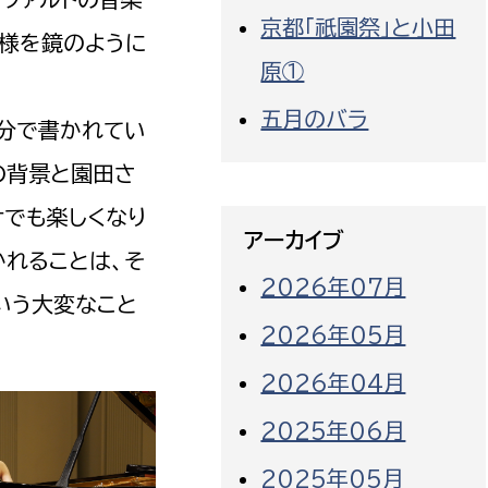
京都「祇園祭」と小田
り様を鏡のように
原①
五月のバラ
自分で書かれてい
の背景と園田さ
けでも楽しくなり
アーカイブ
かれることは、そ
2026年07月
いう大変なこと
2026年05月
2026年04月
2025年06月
2025年05月