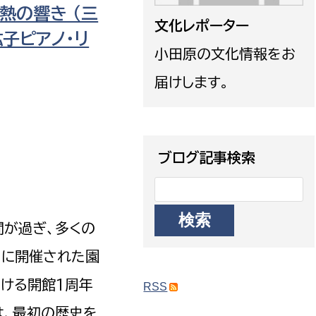
熱の響き （三
政策課
産業政策課
文化レポーター
観光
子ピアノ・リ
若者支援課
観光課
小田原の文化情報をお
農政課
消防
届けします。
水産海浜課
病院
市議会
ブログ記事検索
理者
市立総合医療センタ
患者サポートセンター
間が過ぎ、多くの
病院管理局：経営管理
病院管理局：施設用度
日に開催された園
病院管理局：医事課
おける開館1周年
RSS
は、最初の歴史を