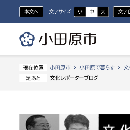
本文へ
文字サイズ
小
中
大
文字
いざというときに
対象者を選択
組織から探す
小田原市
小田原で暮らす
文
現在位置
文化レポーターブログ
足あと
部に属さない室
企画部
新生児・乳幼児
休日救急外来
防
秘書室
企画政
幼稚園児・保育園児
広報広聴室
財政課
コンプライアンス推進室
資産マ
小・中学生
デジタ