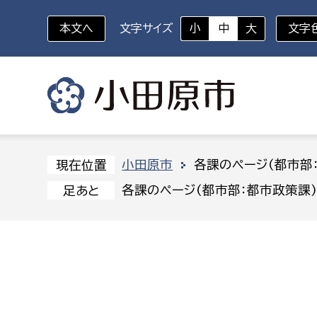
本文へ
文字サイズ
小
中
大
文字
いざというときに
対象者を選択
組織から探す
小田原市
各課のページ(都市部
現在位置
各課のページ(都市部：都市政策課
足あと
部に属さない室
企画部
新生児・乳幼児
休日救急外来
防
秘書室
企画政
幼稚園児・保育園児
広報広聴室
財政課
コンプライアンス推進室
資産マ
小・中学生
デジタ