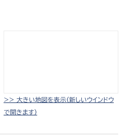
相談をしたい
支払いをしたい
働きたい
環境部
環境政策課
遊びたい
ゼロカーボン推進課
小田原のことを知りたい
環境保護課
環境事業センター
イベント・講座などに参加したい
>> 大きい地図を表示（新しいウインドウ
で開きます）
務所
まちづくりに関わりたい
都市部