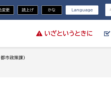
色変更
読上げ
かな
Language
いざと
いうときに
分野を選択
：都市政策課)
)
総務部
戸籍
災・ハザードマップ
避難場所
策課
総務課
税
職員課
ネジメント課
財産管理課
教育・子育て
ル推進課
契約検査課