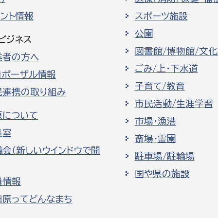
ベント情報
スポーツ施設
公園
ビジネス
図書館/博物館/文
業者の方へ
ごみ/上・下水道
ロポーザル情報
子育て/教育
民連携の取り組み
市民活動/生涯学習
原について
市場・漁港
長室
斎場・霊園
議会（新しいウインドウで開
駐車場/駐輪場
国や県の施設
員情報
田原ってどんなまち