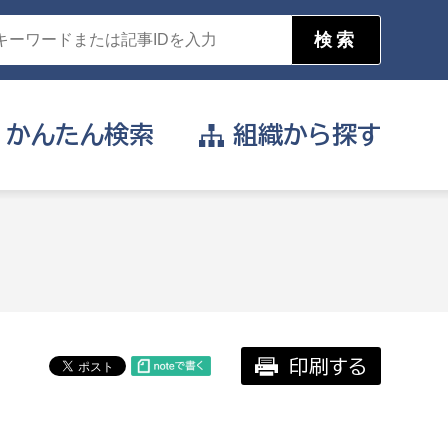
かんたん
検索
組織から
探す
目的を選択
公営事業部
支援や給付を受けたい
消防
事業課
届け出や申請をしたい
印刷する
証明書がほしい