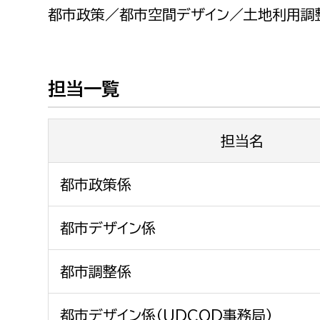
福祉政策課
子ども
都市政策／都市空間デザイン／土地利用調
求職者
生活援護課
子ども
高齢介護課
保育課
外国人
担当一覧
障がい福祉課
保険課
ペット
健康づくり課
担当名
建設部
会計管
都市政策係
建設政策課
出納室
都市デザイン係
国県事業推進課
土木管理課
都市調整係
道水路整備課
みどり公園課
都市デザイン係（UDCOD事務局）