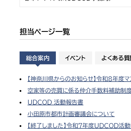
建築課
担当ページ一覧
上下水道局
教育部
経営総務課
教育総
総合案内
イベント
よくある質
給排水業務課
保健給
水道整備課
教育指
【神奈川県からのお知らせ】令和8年度マ
下水道整備課
空家等の売買に係る仲介手数料補助制
浄水管理課
UDCOD 活動報告書
農業委員会事務局
議会局
小田原市都市計画審議会について
【終了しました】令和7年度UDCOD活動
農業委員会事務局
議会総