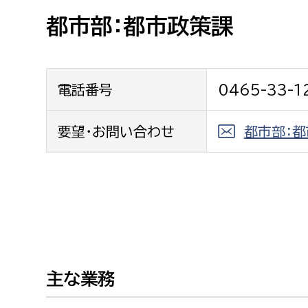
高校生・大学生など
都市部：都市政策課
若者
電話番号
0465-33-1
妊産婦
市民部
防災部
地域政策課
要望・お問い合わせ
都市部：
防災対
高齢者
地域安全課
障がい者
人権・男女共同参画課
戸籍住民課
傷病者
事業者
主な業務
福祉健康部
子ども
労働者