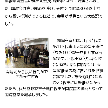
部編修調査官の梶田明宏氏が講師となって講演されまし
た。講演会は高い関心を呼び、受付では開場３０分以上前
から長い行列ができるほどで、会場が満員となる大盛況で
した。
閑院宮家とは、江戸時代に
第１１３代東山天皇の皇子直仁
（なおひと）親王を祖とする宮
家です。四親王家（伏見宮、桂
宮、有栖川宮、閑院宮）は、天
皇家継承の為に置かれた世襲
開場前から長い行列がで
きた受付付近
宮家でした。第５代愛仁（なる
ひと）親王には後継がなかっ
たため、伏見宮邦家王子載仁親王が閑院宮の後嗣となって
閑院宮家を継承しました。