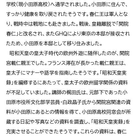
学校（現小田原高校）へ通学されました。小田原に住んで、
すっかり健康を取り戻されたそうです。春仁王は軍人とな
り、戦時中は戦地にも赴きました。戦後、皇籍離脱で「閑院
春仁」と改名され、またＧＨＱにより東京の本邸が接収され
たため、小田原を本邸として移り住みました。
昭和天皇の皇太子時代の欧州外遊に随伴したのが、閑院
宮載仁親王でした。フランス滞在が長かった載仁親王は、
皇太子にマナーや語学を指南したそうです。「昭和天皇実
録」を編修するにあたって、皇太子の欧州留学関係の資料
が不足していました。講師の梶田氏は、元部下であった小
田原市役所文化部学芸員・白政晶子氏から閑院宮関連の資
料が小田原にあるとの情報を得て、小田原高校同窓会が所
蔵する日記や写真などの資料を調査し、「昭和天皇実録」を
充実させることができたそうです。これらの資料は、春仁