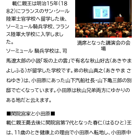
載仁親王は明治１５年（１８
８２）にフランスのサン・シール
陸軍士官学校へ留学した後、
ソーミュール騎兵学校、フラン
ス陸軍大学校に入学しまし
た。
満席となった講演会の会
場
ソーミュール 騎兵学校は、司
馬遼太郎の小説「坂の上の雲」で有名な秋山好古（あきやま
よしふる）が留学した学校です。弟の秋山真之（あきやま さ
ねゆき）は、小田原にあった山下汽船社長・山下亀三郎の別
邸で亡くなっています。小田原は秋山兄弟両方にゆかりの
ある地だと云えます。
■閑院宮家と小田原■
載仁親王薨去後に閑院宮第７代となった春仁（はるひと）王
は、１１歳のとき健康上の理由で小田原へ転地し、小田原中