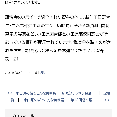
開催されています。
講演会のスライドで紹介された資料の他に、載仁王日記や
二・二六事件発生時の生々しい動向が分かる新資料、閑院
宮家の写真など、小田原図書館と小田原高校同窓会が所
蔵している資料が展示されています。講演会を聴きのがさ
れた方も、是非展示会場へ足をお運びください。（深野
彰 記）
2015/03/11 10:26 |
歴史
<<
小田原の街でこんな美術展 〜新九郎デッサン会展〜
|
記事
一覧
|
小田原の街でこんな美術展 〜第16回怪作展〜
|
>>
プロフィール