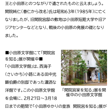
王と小田原とのつながりで遺されたものと云えましょう。
閑院純仁（春仁から改名）氏は昭和６３年（１９８５年）に亡く
なりましたが、旧閑院宮邸の敷地は小田原短期大学や旧ア
ジアセンターなどとなり、戦後の小田原の発展の礎となり
ました。
■小田原文学館にて「閑院宮
を知る」展が開催中■
「小田原文学館」は、西海子
（さいかち）小路にある田中光
顕伯爵の別邸であった瀟洒な
「閑院宮家を知る」展を開
洋館です。この小田原文学館
催中の小田原文学館
を会場に、２月２７日〜３月１８
日までの期間で「小田原ゆかりの皇族 閑院宮を知る」展が