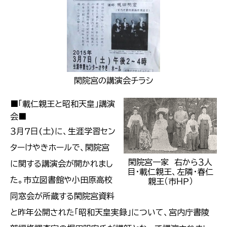
閑院宮の講演会チラシ
■「載仁親王と昭和天皇」講演
会■
３月７日(土)に、生涯学習セン
ターけやきホールで、閑院宮
閑院宮一家 右から３人
に関する講演会が開かれまし
目・載仁親王、左隣・春仁
た。市立図書館や小田原高校
親王（市ＨＰ）
同窓会が所蔵する閑院宮資料
と昨年公開された「昭和天皇実録」について、宮内庁書陵