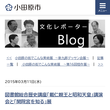
メニュー
<<
小田原の街でこんな美術展 〜新九郎デッサン会展〜
|
記事
一覧
|
小田原の街でこんな美術展 〜第16回怪作展〜
|
>>
2015年03月11日(水)
図書館総合歴史講座「載仁親王と昭和天皇」講演
会と「閑院宮を知る」展