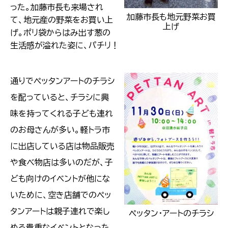
った。加藤市長も来場され
加藤市長も地元野菜お買
て、地元産の野菜をお買い上
上げ
げ。ポリ袋からはみ出す葱の
生活感が溢れた姿に、パチリ！
通りでペッタンアートのチラシ
を配っていると、チラシに興
味を持ってくれる子ども連れ
のお母さんが多い。軽トラ市
に出店している店は物品販売
や食べ物店は多いのだが、子
ども向けのイベントが他にな
いために、空き店舗でのペッ
タンアートは親子連れで楽し
ペッタン・アートのチラシ
める貴重なイベントとなった。