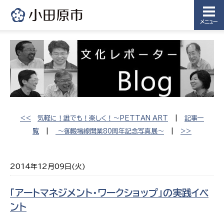
メニュー
<<
気軽に！誰でも！楽しく！〜PETTAN ART
|
記事一
覧
|
〜御殿場線開業80周年記念写真展〜
|
>>
2014年12月09日(火)
「アートマネジメント・ワークショップ」の実践イベ
ント