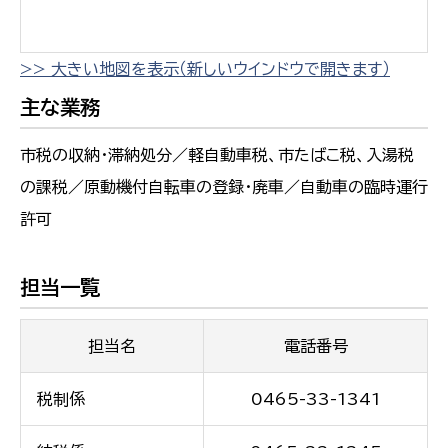
>> 大きい地図を表示（新しいウインドウで開きます）
主な業務
市税の収納・滞納処分／軽自動車税、市たばこ税、入湯税
の課税／原動機付自転車の登録・廃車／自動車の臨時運行
許可
担当一覧
担当名
電話番号
税制係
0465-33-1341