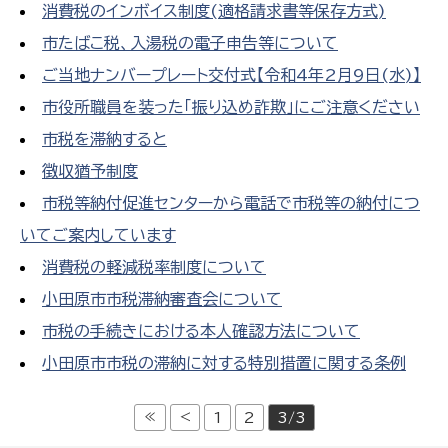
消費税のインボイス制度(適格請求書等保存方式)
市たばこ税、入湯税の電子申告等について
ご当地ナンバープレート交付式【令和4年2月9日(水)】
市役所職員を装った「振り込め詐欺」にご注意ください
市税を滞納すると
徴収猶予制度
市税等納付促進センターから電話で市税等の納付につ
いてご案内しています
消費税の軽減税率制度について
小田原市市税滞納審査会について
市税の手続きにおける本人確認方法について
小田原市市税の滞納に対する特別措置に関する条例
≪
<
1
2
3/3