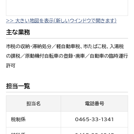
>> 大きい地図を表示（新しいウインドウで開きます）
主な業務
市税の収納・滞納処分／軽自動車税、市たばこ税、入湯税
の課税／原動機付自転車の登録・廃車／自動車の臨時運行
許可
担当一覧
担当名
電話番号
税制係
0465-33-1341