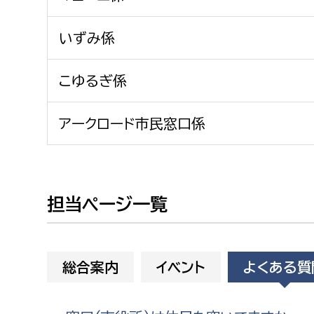
建築課
いずみ係
こゆるぎ係
上下水道局
教育部
アークロード市民窓口係
経営総務課
教育総
給排水業務課
保健給
水道整備課
教育指
担当ページ一覧
下水道整備課
浄水管理課
農業委員会事務局
議会局
総合案内
イベント
よくある質
農業委員会事務局
議会総