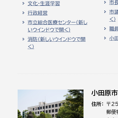
市
文化・生涯学習
市
行政経営
く）
市立総合医療センター（新し
職
いウインドウで開く）
小
消防（新しいウインドウで開
く）
小田原市
住所
〒2
郵便