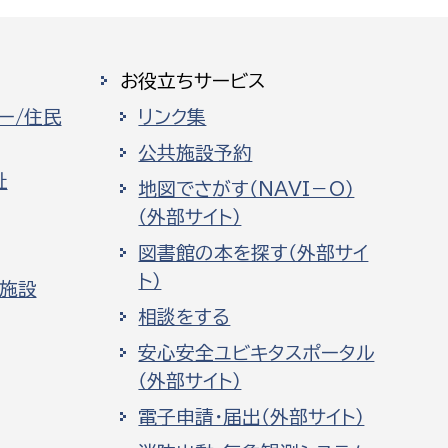
お役立ちサービス
ー/住民
リンク集
公共施設予約
祉
地図でさがす（NAVI－O）
（外部サイト）
図書館の本を探す（外部サイ
ト）
化施設
相談をする
安心安全ユビキタスポータル
（外部サイト）
電子申請・届出（外部サイト）