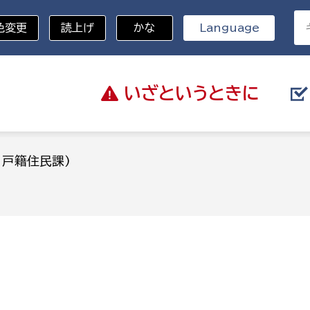
色変更
読上げ
かな
Language
いざと
いうときに
分野を選択
：戸籍住民課)
)
総務部
戸籍
災・ハザードマップ
避難場所
策課
総務課
税
職員課
ネジメント課
財産管理課
教育・子育て
ル推進課
契約検査課