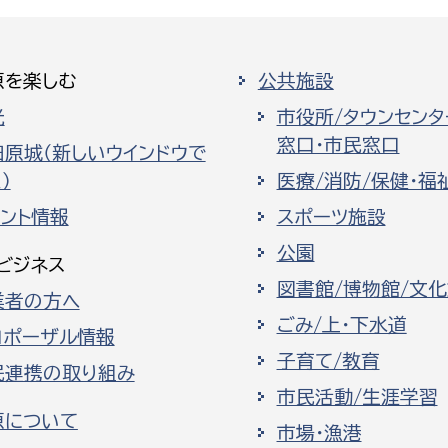
原を楽しむ
公共施設
光
市役所/タウンセンタ
窓口・市民窓口
田原城（新しいウインドウで
）
医療/消防/保健・福
ベント情報
スポーツ施設
公園
ビジネス
図書館/博物館/文
業者の方へ
ごみ/上・下水道
ロポーザル情報
子育て/教育
民連携の取り組み
市民活動/生涯学習
原について
市場・漁港