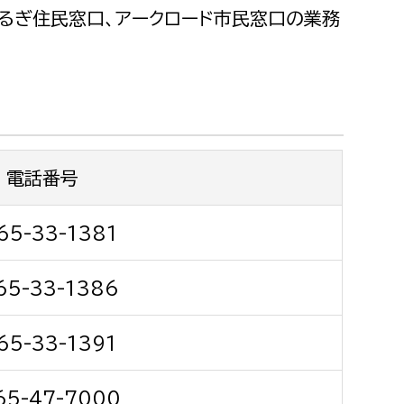
都市政策課
るぎ住民窓口、アークロード市民窓口の業務
都市計画課
地域交通課
建築指導課
開発審査課
電話番号
ー
消防
65-33-1381
消防総務課
65-33-1386
課
予防課
課
警防計画課
65-33-1391
救急課
情報司令課
65-47-7000