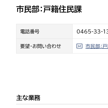
高校生・大学生など
市民部：戸籍住民課
若者
電話番号
0465-33-1
妊産婦
市民部
防災部
地域政策課
要望・お問い合わせ
市民部：
防災対
高齢者
地域安全課
障がい者
人権・男女共同参画課
戸籍住民課
傷病者
事業者
主な業務
福祉健康部
子ども
労働者