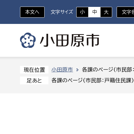
本文へ
文字サイズ
小
中
大
文字
いざというときに
対象者を選択
組織から探す
小田原市
各課のページ(市民部
現在位置
各課のページ(市民部：戸籍住民課
足あと
部に属さない室
企画部
新生児・乳幼児
休日救急外来
防
秘書室
企画政
幼稚園児・保育園児
広報広聴室
財政課
コンプライアンス推進室
資産マ
小・中学生
デジタ