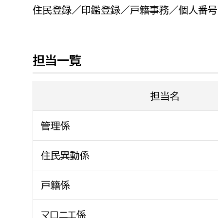
福祉政策課
子ども
住民登録／印鑑登録／戸籍事務／個人番号
求職者
生活援護課
子ども
高齢介護課
保育課
外国人
担当一覧
障がい福祉課
保険課
ペット
健康づくり課
担当名
建設部
会計管
管理係
建設政策課
出納室
住民異動係
国県事業推進課
土木管理課
戸籍係
道水路整備課
みどり公園課
マロニエ係