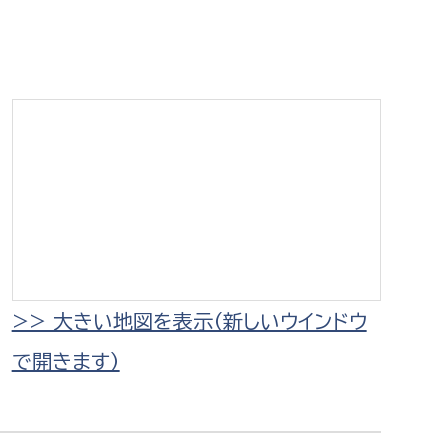
相談をしたい
支払いをしたい
働きたい
環境部
環境政策課
遊びたい
ゼロカーボン推進課
小田原のことを知りたい
環境保護課
環境事業センター
イベント・講座などに参加したい
>> 大きい地図を表示（新しいウインドウ
で開きます）
務所
まちづくりに関わりたい
都市部