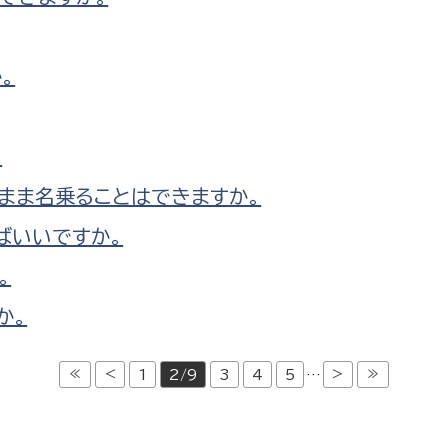
。
。
まま名乗ることはできますか。
ばいいですか。
。
か。
≪
<
>
≫
1
2/9
3
4
5
…