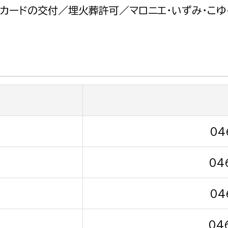
政策課
産業政策課
カードの交付／埋火葬許可／マロニエ・いずみ・こゆ
観光
若者支援課
観光課
農政課
消防
水産海浜課
病院
市議会
理者
市立総合医療センタ
04
患者サポートセンター
04
病院管理局：経営管理
病院管理局：施設用度
04
病院管理局：医事課
04