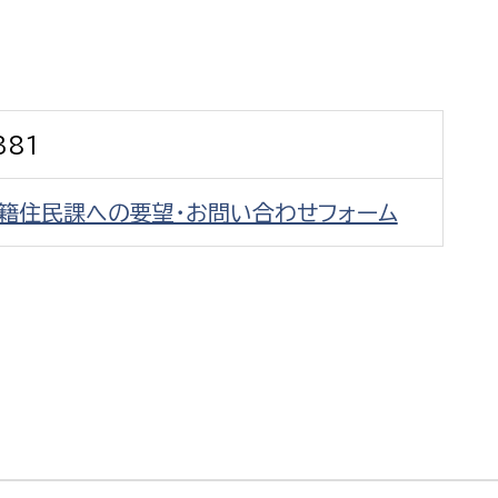
防災・安全
市税総務課
市民税課
福祉・健康
資産税課
381
環境・エネルギー
文化部
戸籍住民課への要望・お問い合わせフォーム
策課
文化政策課
地域経済
生涯学習課
都市基盤
文化財課
図書館
文化・生涯学習
スポーツ課
小田原城総合管理事
市民活動・地域づくり
若者部
経済部
行政経営