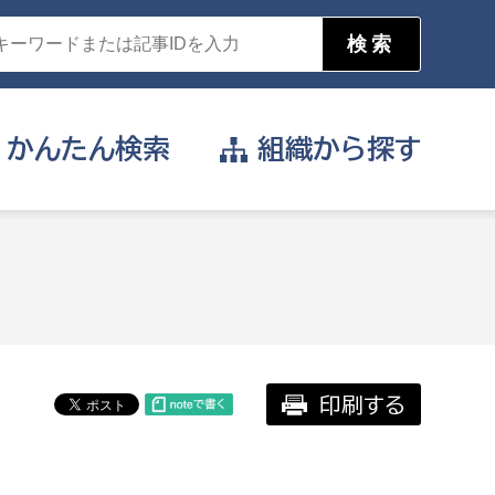
かんたん
検索
組織から
探す
目的を選択
公営事業部
支援や給付を受けたい
消防
事業課
届け出や申請をしたい
印刷する
証明書がほしい