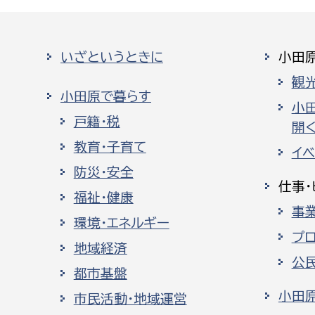
いざというときに
小田
観
小田原で暮らす
小
戸籍・税
開く
教育・子育て
イ
防災・安全
仕事・
福祉・健康
事
環境・エネルギー
プ
地域経済
公
都市基盤
小田
市民活動・地域運営