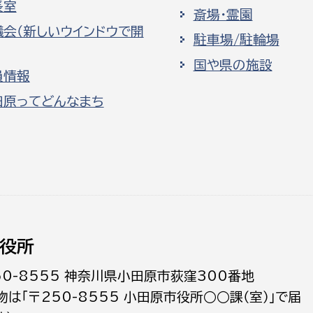
長室
斎場・霊園
議会（新しいウインドウで開
駐車場/駐輪場
国や県の施設
員情報
田原ってどんなまち
役所
50-8555 神奈川県小田原市荻窪300番地
物は「〒250-8555 小田原市役所○○課（室）」で届