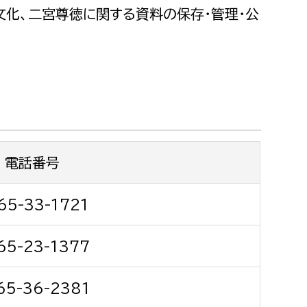
都市政策課
化、二宮尊徳に関する資料の保存・管理・公
都市計画課
地域交通課
建築指導課
開発審査課
電話番号
ー
消防
消防総務課
65-33-1721
課
予防課
65-23-1377
課
警防計画課
救急課
65-36-2381
情報司令課