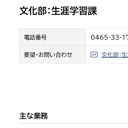
高校生・大学生など
文化部：生涯学習課
若者
電話番号
0465-33-1
妊産婦
市民部
防災部
地域政策課
要望・お問い合わせ
文化部：
防災対
高齢者
地域安全課
障がい者
人権・男女共同参画課
戸籍住民課
傷病者
事業者
主な業務
福祉健康部
子ども
労働者