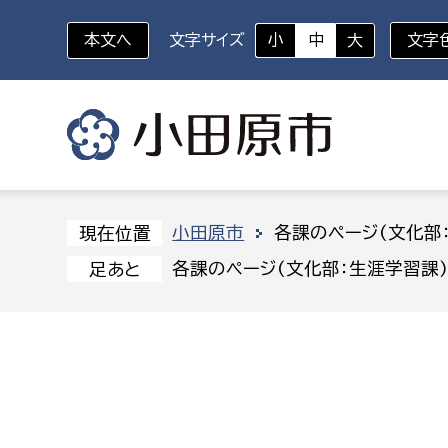
本文へ
文字サイズ
小
中
大
文字
いざというときに
対象者を選択
組織から探す
小田原市
各課のページ(文化部
現在位置
各課のページ(文化部：生涯学習課
足あと
部に属さない室
企画部
新生児・乳幼児
休日救急外来
防
秘書室
企画政
幼稚園児・保育園児
広報広聴室
財政課
コンプライアンス推進室
資産マ
小・中学生
デジタ