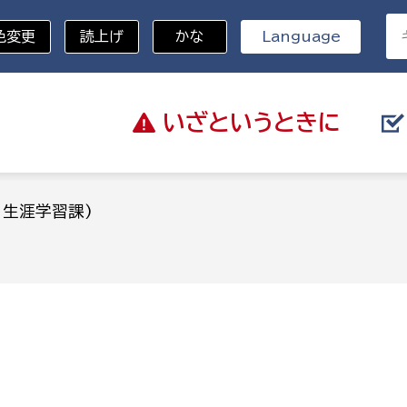
色変更
読上げ
かな
Language
いざと
いうときに
分野を選択
：生涯学習課)
)
総務部
戸籍
災・ハザードマップ
避難場所
策課
総務課
税
職員課
ネジメント課
財産管理課
教育・子育て
ル推進課
契約検査課