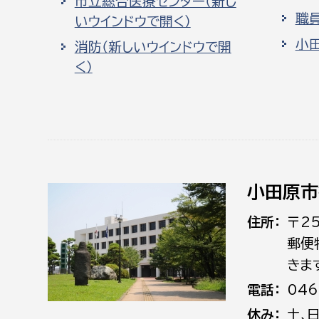
市立総合医療センター（新し
職
いウインドウで開く）
小
消防（新しいウインドウで開
く）
小田原市
住所
〒2
郵便
きま
電話
046
休み
土､