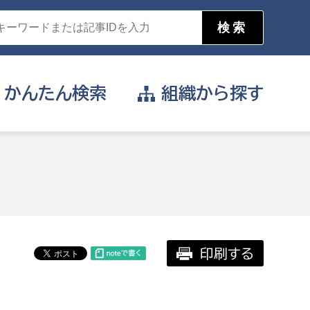
かんたん
検索
組織から
探す
目的を選択
公営事業部
支援や給付を受けたい
消防
事業課
届け出や申請をしたい
印刷する
証明書がほしい