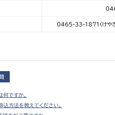
04
0465-33-1871(けや
選挙管理委員会事務
務課
選挙管理委員会事務
食課
導課
問
は何ですか。
申込方法を教えてください。
務課