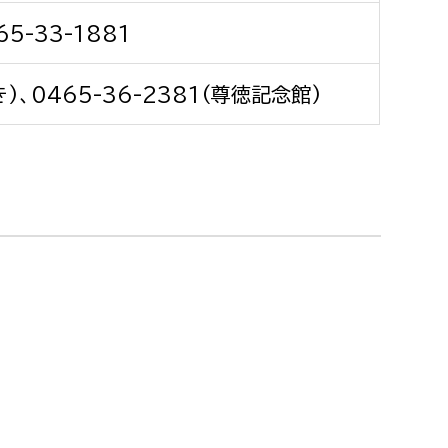
消防課
65-33-1881
警防第1課
警防第2課
き)、0465-36-2381(尊徳記念館)
局
監査事務局
局
監査事務局