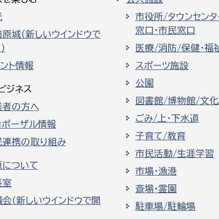
光
市役所/タウンセンタ
窓口・市民窓口
田原城（新しいウインドウで
）
医療/消防/保健・福
ベント情報
スポーツ施設
公園
ビジネス
図書館/博物館/文
業者の方へ
ごみ/上・下水道
ロポーザル情報
子育て/教育
民連携の取り組み
市民活動/生涯学習
原について
市場・漁港
長室
斎場・霊園
議会（新しいウインドウで開
駐車場/駐輪場