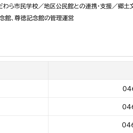
政策課
産業政策課
だわら市民学校／地区公民館との連携・支援／郷土文
観光
若者支援課
観光課
記念館、尊徳記念館の管理運営
農政課
消防
水産海浜課
病院
市議会
理者
市立総合医療センタ
患者サポートセンター
04
病院管理局：経営管理
04
病院管理局：施設用度
病院管理局：医事課
04