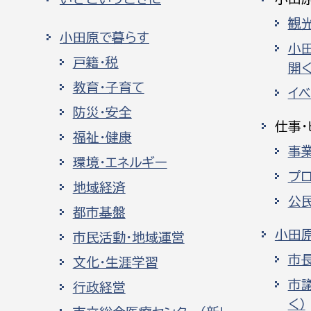
観
小田原で暮らす
小
戸籍・税
開く
教育・子育て
イ
防災・安全
仕事・
福祉・健康
事
環境・エネルギー
プ
地域経済
公
都市基盤
小田
市民活動・地域運営
市
文化・生涯学習
市
行政経営
く）