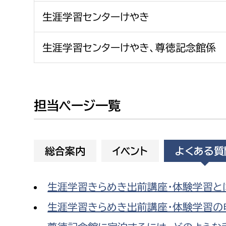
建築課
生涯学習センターけやき
生涯学習センターけやき、尊徳記念館係
上下水道局
教育部
経営総務課
教育総
担当ページ一覧
給排水業務課
保健給
水道整備課
教育指
下水道整備課
総合案内
イベント
よくある質
浄水管理課
生涯学習きらめき出前講座・体験学習と
農業委員会事務局
議会局
生涯学習きらめき出前講座・体験学習の
農業委員会事務局
議会総