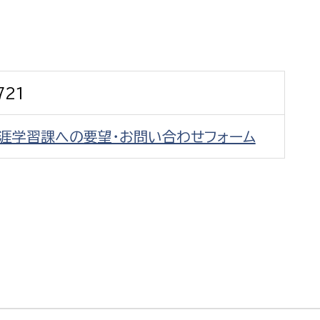
防災・安全
市税総務課
市民税課
福祉・健康
資産税課
721
環境・エネルギー
文化部
生涯学習課への要望・お問い合わせフォーム
策課
文化政策課
地域経済
生涯学習課
都市基盤
文化財課
図書館
文化・生涯学習
スポーツ課
小田原城総合管理事
市民活動・地域づくり
若者部
経済部
行政経営