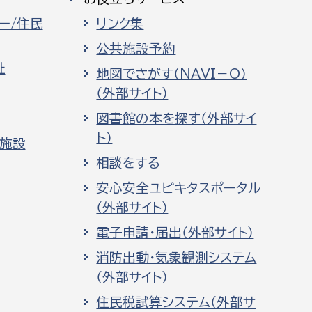
ー/住民
リンク集
公共施設予約
祉
地図でさがす（NAVI－O）
（外部サイト）
図書館の本を探す（外部サイ
ト）
化施設
相談をする
安心安全ユビキタスポータル
（外部サイト）
電子申請・届出（外部サイト）
消防出動・気象観測システム
（外部サイト）
住民税試算システム（外部サ