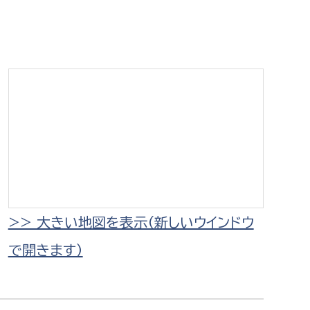
相談をしたい
支払いをしたい
働きたい
環境部
環境政策課
遊びたい
ゼロカーボン推進課
小田原のことを知りたい
環境保護課
環境事業センター
イベント・講座などに参加したい
>> 大きい地図を表示（新しいウインドウ
で開きます）
務所
まちづくりに関わりたい
都市部