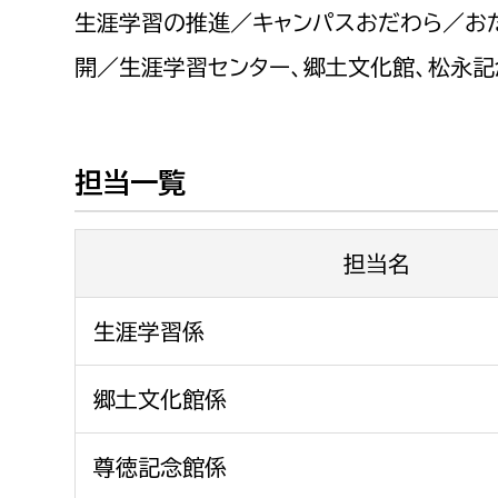
福祉政策課
子ども
生涯学習の推進／キャンパスおだわら／お
求職者
生活援護課
子ども
開／生涯学習センター、郷土文化館、松永
高齢介護課
保育課
外国人
障がい福祉課
保険課
ペット
担当一覧
健康づくり課
担当名
建設部
会計管
建設政策課
出納室
生涯学習係
国県事業推進課
郷土文化館係
土木管理課
道水路整備課
尊徳記念館係
みどり公園課