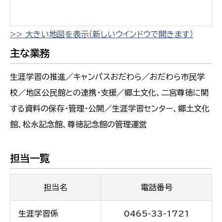
>> 大きい地図を表示（新しいウインドウで開きます）
主な業務
生涯学習の推進／キャンパスおだわら／おだわら市民学
校／地区公民館との連携・支援／郷土文化、二宮尊徳に関
する資料の保存・管理・公開／生涯学習センター、郷土文化
館、松永記念館、尊徳記念館の管理運営
担当一覧
担当名
電話番号
生涯学習係
0465-33-1721