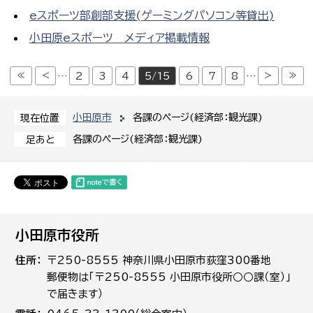
eスポーツ部創部支援(ゲーミングパソコン等貸出)
小田原eスポーツ メディア掲載情報
≪
<
>
≫
…
2
3
4
5/15
6
7
8
…
小田原市
各課のページ(経済部：観光課)
現在位置
各課のページ(経済部：観光課)
足あと
小田原市役所
住所
〒250-8555 神奈川県小田原市荻窪300番地
郵便物は「〒250-8555 小田原市役所○○課（室）」
で届きます）