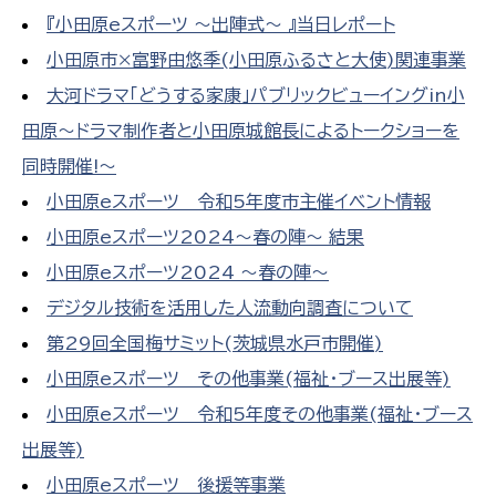
『小田原eスポーツ 〜出陣式〜 』当日レポート
小田原市×富野由悠季(小田原ふるさと大使)関連事業
大河ドラマ「どうする家康」パブリックビューイングin小
田原～ドラマ制作者と小田原城館長によるトークショーを
同時開催!～
小田原eスポーツ 令和5年度市主催イベント情報
小田原eスポーツ2024～春の陣～ 結果
小田原eスポーツ2024 〜春の陣〜
デジタル技術を活用した人流動向調査について
第29回全国梅サミット(茨城県水戸市開催)
小田原eスポーツ その他事業(福祉・ブース出展等)
小田原eスポーツ 令和5年度その他事業(福祉・ブース
出展等)
小田原eスポーツ 後援等事業