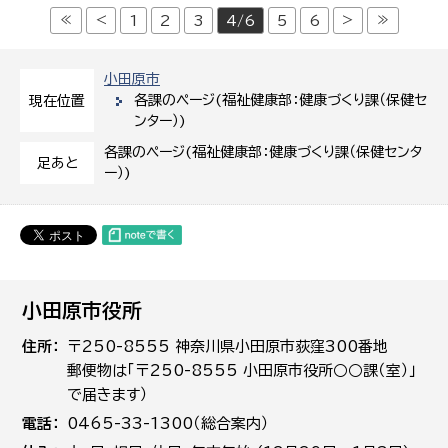
≪
<
>
≫
1
2
3
4/6
5
6
小田原市
各課のページ(福祉健康部：健康づくり課（保健セ
現在位置
ンター）)
各課のページ(福祉健康部：健康づくり課（保健センタ
足あと
ー）)
小田原市役所
住所
〒250-8555 神奈川県小田原市荻窪300番地
郵便物は「〒250-8555 小田原市役所○○課（室）」
で届きます）
電話
0465-33-1300（総合案内）