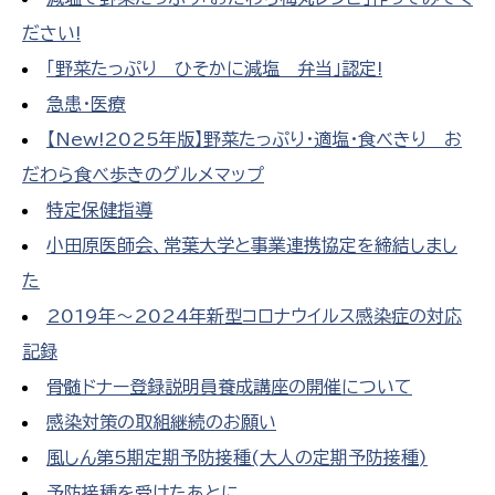
ださい!
「野菜たっぷり ひそかに減塩 弁当」認定!
急患・医療
【New!2025年版】野菜たっぷり・適塩・食べきり お
だわら食べ歩きのグルメマップ
特定保健指導
小田原医師会、常葉大学と事業連携協定を締結しまし
た
2019年～2024年新型コロナウイルス感染症の対応
記録
骨髄ドナー登録説明員養成講座の開催について
感染対策の取組継続のお願い
風しん第5期定期予防接種(大人の定期予防接種)
予防接種を受けたあとに