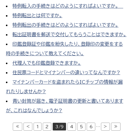
特例転入の手続きはどのようにすればよいですか。
特例転出とは何ですか。
特例転出の手続きはどのようにすればよいですか。
転出証明書を郵送で交付してもらうことはできますか。
印鑑登録証や印鑑を紛失したり、登録印の変更をする
時の手続きについて教えてください。
代理人でも印鑑登録できますか。
住民票コードとマイナンバーの違いってなんですか?
マイナンバーカードを盗まれたらICチップの情報が漏
れたりしませんか?
青い封筒が届き、電子証明書の更新と書いてあります
が、これはなんでしょうか?
≪
<
>
≫
1
2
3/9
4
5
6
…