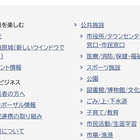
原を楽しむ
公共施設
光
市役所/タウンセンタ
窓口・市民窓口
田原城（新しいウインドウで
）
医療/消防/保健・福
ベント情報
スポーツ施設
公園
ビジネス
図書館/博物館/文
業者の方へ
ごみ/上・下水道
ロポーザル情報
子育て/教育
民連携の取り組み
市民活動/生涯学習
原について
市場・漁港