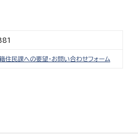
防災・安全
市税総務課
市民税課
福祉・健康
資産税課
381
環境・エネルギー
文化部
戸籍住民課への要望・お問い合わせフォーム
策課
文化政策課
地域経済
生涯学習課
都市基盤
文化財課
図書館
文化・生涯学習
スポーツ課
小田原城総合管理事
市民活動・地域づくり
若者部
経済部
行政経営