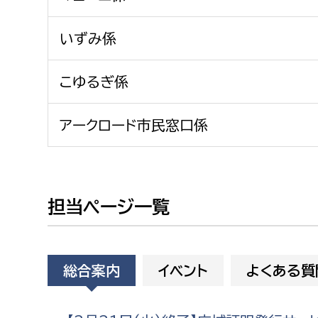
建築課
いずみ係
こゆるぎ係
上下水道局
教育部
アークロード市民窓口係
経営総務課
教育総
給排水業務課
保健給
水道整備課
教育指
担当ページ一覧
下水道整備課
浄水管理課
農業委員会事務局
議会局
総合案内
イベント
よくある質
農業委員会事務局
議会総