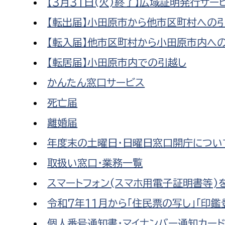
【3月31日(火)終了】広域証明発行サー
【転出届】小田原市から他市区町村への
【転入届】他市区町村から小田原市内へ
【転居届】小田原市内での引越し
かんたん窓口サービス
死亡届
離婚届
年度末の土曜日・日曜日窓口開庁につい
取扱い窓口・業務一覧
スマートフォン(スマホ用電子証明書等)
令和7年11月から「住民票の写し」「印
個人番号通知書・マイナンバー通知カー