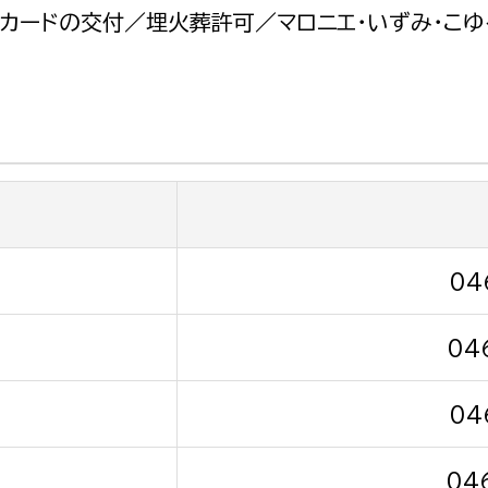
政策課
産業政策課
カードの交付／埋火葬許可／マロニエ・いずみ・こゆ
観光
若者支援課
観光課
農政課
消防
水産海浜課
病院
市議会
理者
市立総合医療センタ
04
患者サポートセンター
04
病院管理局：経営管理
病院管理局：施設用度
04
病院管理局：医事課
04