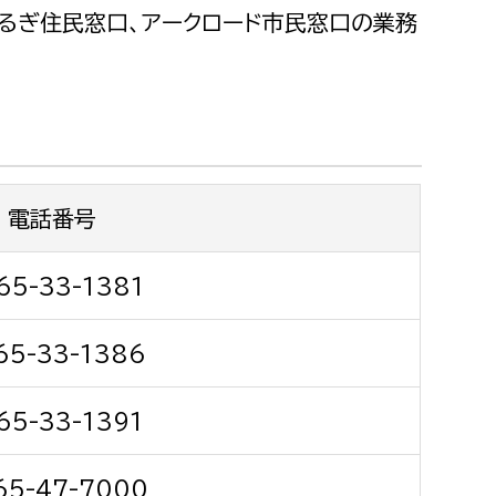
都市政策課
るぎ住民窓口、アークロード市民窓口の業務
都市計画課
地域交通課
建築指導課
開発審査課
電話番号
ー
消防
65-33-1381
消防総務課
65-33-1386
課
予防課
課
警防計画課
65-33-1391
救急課
情報司令課
65-47-7000