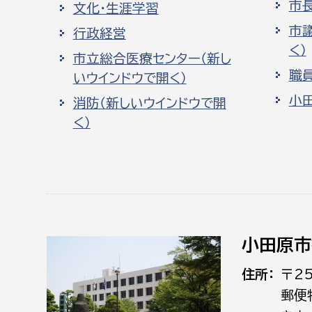
市
文化・生涯学習
市
行政経営
く）
市立総合医療センター（新し
職
いウインドウで開く）
小
消防（新しいウインドウで開
く）
小田原市
住所
〒2
郵便