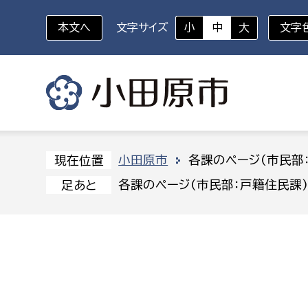
本文へ
文字サイズ
小
中
大
文字
いざというときに
対象者を選択
組織から探す
小田原市
各課のページ(市民部
現在位置
各課のページ(市民部：戸籍住民課
足あと
部に属さない室
企画部
新生児・乳幼児
休日救急外来
防
秘書室
企画政
幼稚園児・保育園児
広報広聴室
財政課
コンプライアンス推進室
資産マ
小・中学生
デジタ