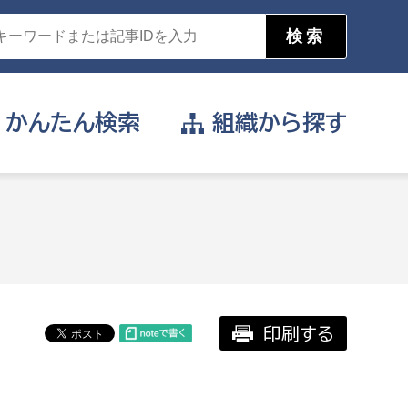
かんたん
検索
組織から
探す
目的を選択
公営事業部
支援や給付を受けたい
消防
事業課
届け出や申請をしたい
印刷する
証明書がほしい