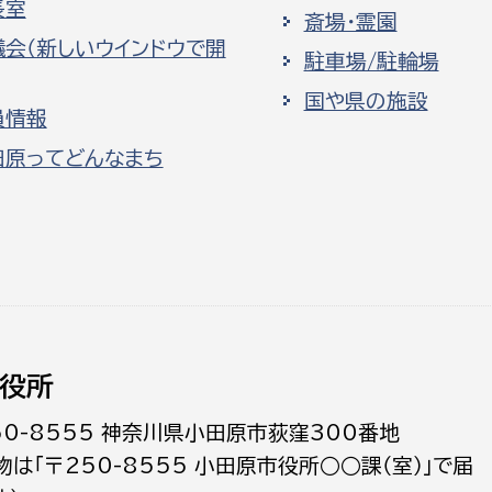
長室
斎場・霊園
議会（新しいウインドウで開
駐車場/駐輪場
国や県の施設
員情報
田原ってどんなまち
役所
50-8555 神奈川県小田原市荻窪300番地
物は「〒250-8555 小田原市役所○○課（室）」で届