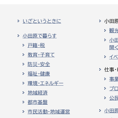
いざというときに
小田
観
小田原で暮らす
小
戸籍・税
開く
教育・子育て
イ
防災・安全
仕事・
福祉・健康
事
環境・エネルギー
プ
地域経済
公
都市基盤
小田
市民活動・地域運営