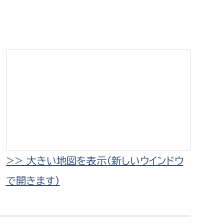
相談をしたい
支払いをしたい
働きたい
環境部
環境政策課
遊びたい
ゼロカーボン推進課
小田原のことを知りたい
環境保護課
環境事業センター
イベント・講座などに参加したい
>> 大きい地図を表示（新しいウインドウ
で開きます）
務所
まちづくりに関わりたい
都市部