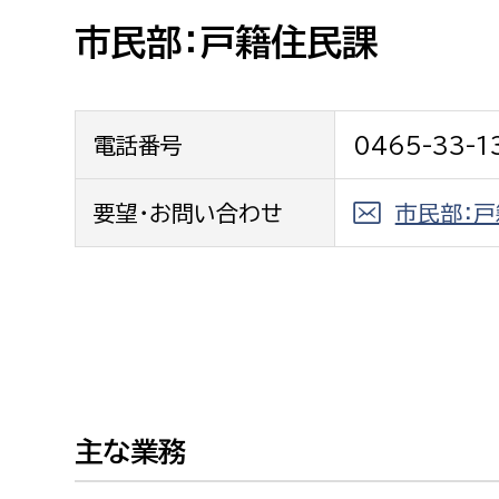
高校生・大学生など
市民部：戸籍住民課
若者
電話番号
0465-33-1
妊産婦
市民部
防災部
地域政策課
要望・お問い合わせ
市民部：
防災対
高齢者
地域安全課
障がい者
人権・男女共同参画課
戸籍住民課
傷病者
事業者
主な業務
福祉健康部
子ども
労働者