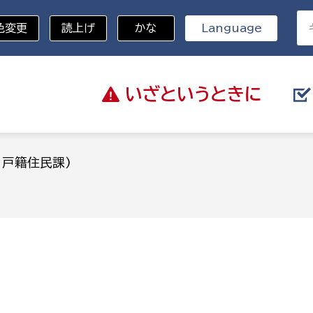
色変更
読上げ
かな
Language
いざと
いうときに
分野を選択
：戸籍住民課)
)
総務部
戸籍
災・ハザードマップ
避難場所
策課
総務課
税
職員課
ネジメント課
財産管理課
教育・子育て
ル推進課
契約検査課