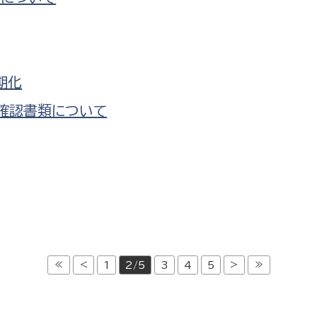
期化
確認書類について
≪
<
>
≫
1
2/5
3
4
5