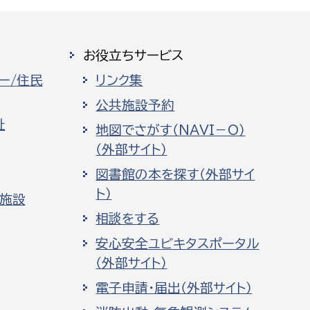
お役立ちサービス
ー/住民
リンク集
公共施設予約
祉
地図でさがす（NAVI－O）
（外部サイト）
図書館の本を探す（外部サイ
ト）
化施設
相談をする
安心安全ユビキタスポータル
（外部サイト）
電子申請・届出（外部サイト）