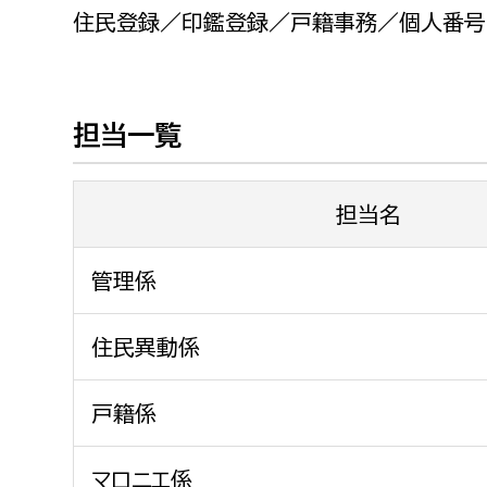
福祉政策課
子ども
住民登録／印鑑登録／戸籍事務／個人番号
求職者
生活援護課
子ども
高齢介護課
保育課
外国人
担当一覧
障がい福祉課
保険課
ペット
健康づくり課
担当名
建設部
会計管
管理係
建設政策課
出納室
住民異動係
国県事業推進課
土木管理課
戸籍係
道水路整備課
みどり公園課
マロニエ係