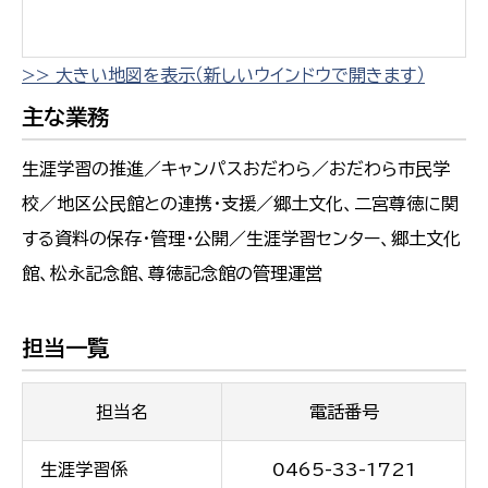
>> 大きい地図を表示（新しいウインドウで開きます）
主な業務
生涯学習の推進／キャンパスおだわら／おだわら市民学
校／地区公民館との連携・支援／郷土文化、二宮尊徳に関
する資料の保存・管理・公開／生涯学習センター、郷土文化
館、松永記念館、尊徳記念館の管理運営
担当一覧
担当名
電話番号
生涯学習係
0465-33-1721