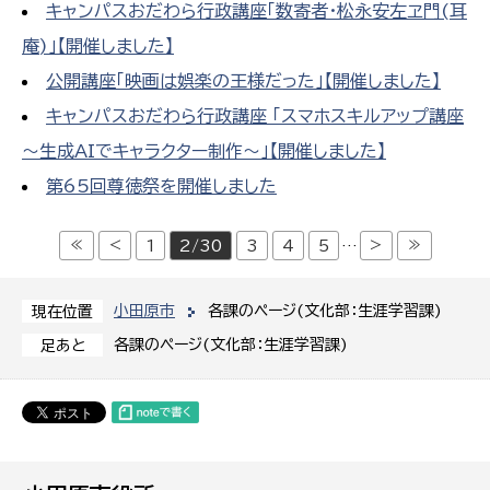
キャンパスおだわら行政講座「数寄者・松永安左ヱ門(耳
庵)」【開催しました】
公開講座「映画は娯楽の王様だった」【開催しました】
キャンパスおだわら行政講座 「スマホスキルアップ講座
～生成AIでキャラクター制作～」【開催しました】
第65回尊徳祭を開催しました
≪
<
>
≫
1
2/30
3
4
5
…
小田原市
各課のページ(文化部：生涯学習課)
現在位置
各課のページ(文化部：生涯学習課)
足あと