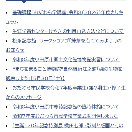
基礎課程「おだわら学講座」令和8(2026)年度カリキ
ュラム
生涯学習センターけやきの利用申込方法などについて
松永記念館 ワークショップ「抹茶を点ててみよう!」の
お知らせ
令和8年度小田原市郷土文化館博物館実習について
❝まちをまるごと博物館❞自然編in江之浦「磯の生物を
観察しよう」【5月30日(土)】
おだわら市民学校令和7年度卒業生(第7期生)・修了生
からのメッセージ
令和8年度小田原市尊徳記念館の臨時休館について
令和7年度おだわら市民学校卒業式を開催しました
「生誕120年記念特別展 横田七郎 -彫刻と版画と-」の