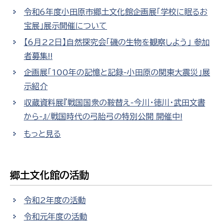
令和6年度小田原市郷土文化館企画展「学校に眠るお
宝展」展示開催について
【6月22日】自然探究会「磯の生物を観察しよう」 参加
者募集!!
企画展「100年の記憶と記録-小田原の関東大震災」展
示紹介
収蔵資料展『戦国国衆の鞍替え-今川・徳川・武田文書
から-』/戦国時代の弓胎弓の特別公開 開催中!
もっと見る
郷土文化館の活動
令和2年度の活動
令和元年度の活動