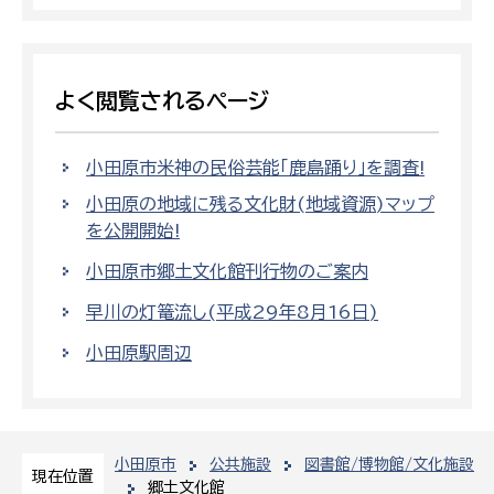
よく閲覧されるページ
小田原市米神の民俗芸能「鹿島踊り」を調査!
小田原の地域に残る文化財(地域資源)マップ
を公開開始!
小田原市郷土文化館刊行物のご案内
早川の灯篭流し(平成29年8月16日)
小田原駅周辺
小田原市
公共施設
図書館/博物館/文化施設
現在位置
郷土文化館