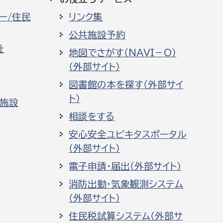
ー/住民
リンク集
公共施設予約
祉
地図でさがす（NAVI－O）
（外部サイト）
図書館の本を探す（外部サイ
ト）
化施設
相談をする
安心安全ユビキタスポータル
（外部サイト）
電子申請・届出（外部サイト）
消防出動・気象観測システム
（外部サイト）
住民税試算システム（外部サ