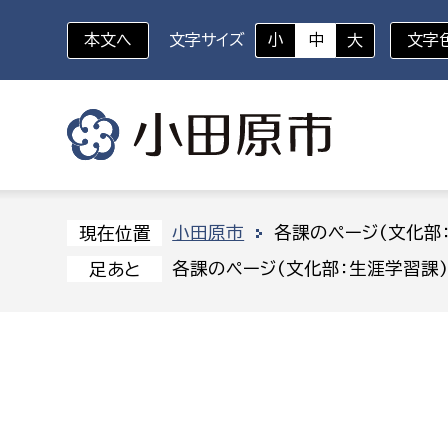
本文へ
文字サイズ
小
中
大
文字
いざというときに
対象者を選択
組織から探す
小田原市
各課のページ(文化部
現在位置
各課のページ(文化部：生涯学習課
足あと
部に属さない室
企画部
新生児・乳幼児
休日救急外来
防
秘書室
企画政
幼稚園児・保育園児
広報広聴室
財政課
コンプライアンス推進室
資産マ
小・中学生
デジタ