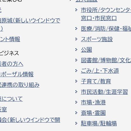
光
市役所/タウンセンタ
窓口・市民窓口
田原城（新しいウインドウで
）
医療/消防/保健・福
ベント情報
スポーツ施設
公園
ビジネス
図書館/博物館/文
業者の方へ
ごみ/上・下水道
ロポーザル情報
子育て/教育
民連携の取り組み
市民活動/生涯学習
原について
市場・漁港
長室
斎場・霊園
議会（新しいウインドウで開
駐車場/駐輪場