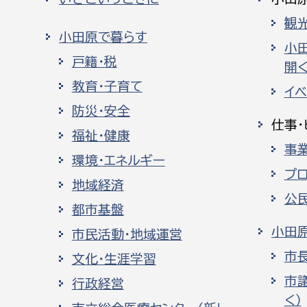
観
小田原で暮らす
小
戸籍・税
開く
教育・子育て
イ
防災・安全
仕事・
福祉・健康
事
環境・エネルギー
プ
地域経済
公
都市基盤
小田
市民活動・地域運営
市
文化・生涯学習
市
行政経営
く）