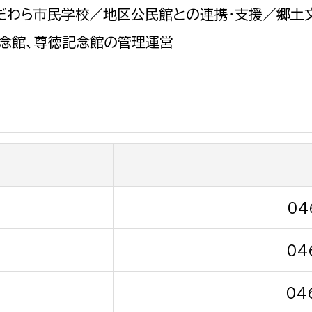
政策課
産業政策課
だわら市民学校／地区公民館との連携・支援／郷土文
観光
若者支援課
観光課
記念館、尊徳記念館の管理運営
農政課
消防
水産海浜課
病院
市議会
理者
市立総合医療センタ
患者サポートセンター
04
病院管理局：経営管理
04
病院管理局：施設用度
病院管理局：医事課
04