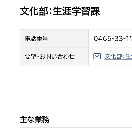
高校生・大学生など
文化部：生涯学習課
若者
電話番号
0465-33-1
妊産婦
市民部
防災部
地域政策課
要望・お問い合わせ
文化部：
防災対
高齢者
地域安全課
障がい者
人権・男女共同参画課
戸籍住民課
傷病者
事業者
主な業務
福祉健康部
子ども
労働者