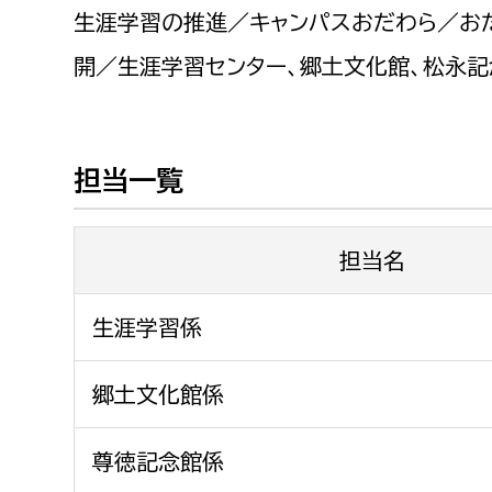
福祉政策課
子ども
生涯学習の推進／キャンパスおだわら／お
求職者
生活援護課
子ども
開／生涯学習センター、郷土文化館、松永
高齢介護課
保育課
外国人
障がい福祉課
保険課
ペット
担当一覧
健康づくり課
担当名
建設部
会計管
建設政策課
出納室
生涯学習係
国県事業推進課
郷土文化館係
土木管理課
道水路整備課
尊徳記念館係
みどり公園課