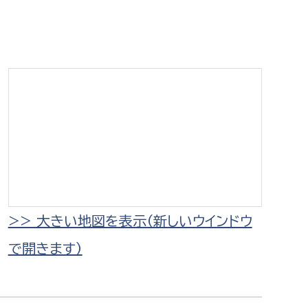
相談をしたい
支払いをしたい
働きたい
環境部
環境政策課
遊びたい
ゼロカーボン推進課
小田原のことを知りたい
環境保護課
環境事業センター
イベント・講座などに参加したい
>> 大きい地図を表示（新しいウインドウ
で開きます）
務所
まちづくりに関わりたい
都市部