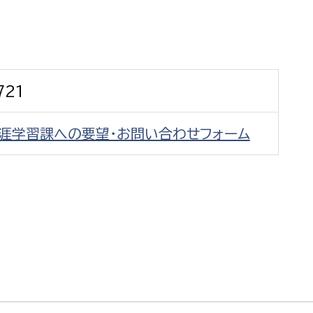
防災・安全
市税総務課
市民税課
福祉・健康
資産税課
721
環境・エネルギー
文化部
生涯学習課への要望・お問い合わせフォーム
策課
文化政策課
地域経済
生涯学習課
都市基盤
文化財課
図書館
文化・生涯学習
スポーツ課
小田原城総合管理事
市民活動・地域づくり
若者部
経済部
行政経営