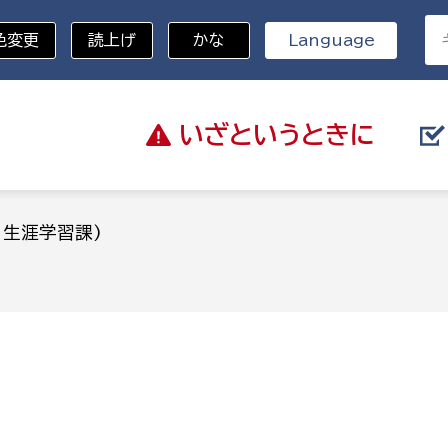
色変更
読上げ
かな
Language
いざと
いうときに
分野を選択
：生涯学習課)
)
総務部
戸籍
災・ハザードマップ
避難場所
策課
総務課
税
職員課
ネジメント課
財産管理課
教育・子育て
ル推進課
契約検査課