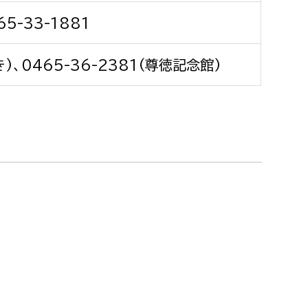
消防課
65-33-1881
警防第1課
警防第2課
き)、0465-36-2381(尊徳記念館)
局
監査事務局
局
監査事務局