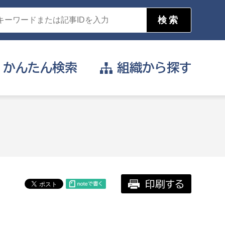
かんたん
検索
組織から
探す
目的を選択
公営事業部
支援や給付を受けたい
消防
事業課
届け出や申請をしたい
印刷する
証明書がほしい