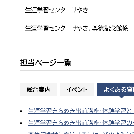
建築課
生涯学習センターけやき
生涯学習センターけやき、尊徳記念館係
上下水道局
教育部
経営総務課
教育総
担当ページ一覧
給排水業務課
保健給
水道整備課
教育指
下水道整備課
総合案内
イベント
よくある質
浄水管理課
生涯学習きらめき出前講座・体験学習と
農業委員会事務局
議会局
生涯学習きらめき出前講座・体験学習の
農業委員会事務局
議会総