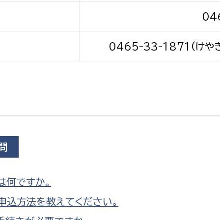
04
0465-33-1871(けや
選挙管理委員会事務
務課
選挙管理委員会事務
食課
導課
問
は何ですか。
申込方法を教えてください。
務課