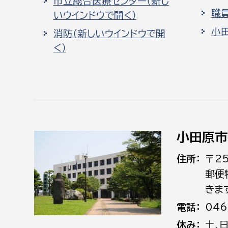
市立総合医療センター（新し
職
いウインドウで開く）
小
消防（新しいウインドウで開
く）
小田原市
住所
〒2
郵便
きま
電話
046
休み
土､