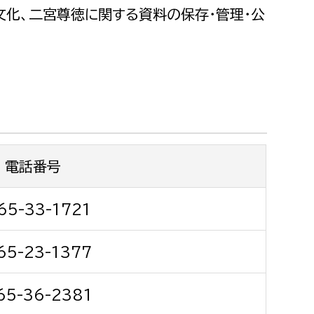
都市政策課
化、二宮尊徳に関する資料の保存・管理・公
都市計画課
地域交通課
建築指導課
開発審査課
電話番号
ー
消防
消防総務課
65-33-1721
課
予防課
65-23-1377
課
警防計画課
救急課
65-36-2381
情報司令課