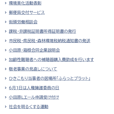
環境美化活動表彰
郵便局交付サービス
街頭労働相談会
課税・非課税証明書所得証明書の発行
市民税・県民税・森林環境税納税通知書の発送
小田原・箱根合同企業説明会
加齢性難聴者への補聴器購入費助成を行います
敬老事業の見直しについて
ひきこもり当事者の居場所「ふらっとプラット」
6月1日は人権擁護委員の日
小田原Lエール申請受け付け
社会を明るくする運動