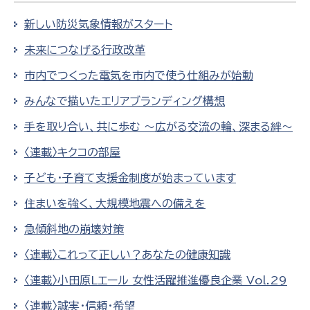
新しい防災気象情報がスタート
未来につなげる行政改革
市内でつくった電気を市内で使う仕組みが始動
みんなで描いたエリアブランディング構想
手を取り合い、共に歩む 〜広がる交流の輪、深まる絆〜
〈連載〉キクコの部屋
子ども・子育て支援金制度が始まっています
住まいを強く、大規模地震への備えを
急傾斜地の崩壊対策
〈連載〉これって正しい？あなたの健康知識
〈連載〉小田原Lエール 女性活躍推進優良企業 Vol.29
〈連載〉誠実・信頼・希望