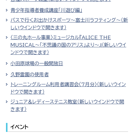
青少年指導者養成講座「川遊び編」
バスで行くお出かけスポーツ～富士川ラフティング～（新
しいウインドウで開きます）
〈三の丸ホール事業〉ミュージカル『ALICE THE
MUSICAL～「不思議の国のアリス」より～』（新しいウイ
ンドウで開きます）
小田原球場の一般開放日
久野霊園の使用者
トレーニングルーム利用者講習会〈7月分〉（新しいウイン
ドウで開きます）
ジュニア＆レディーステニス教室（新しいウインドウで開
きます）
イベント