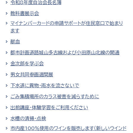
令和8年度自治会長名簿
教科書展示会
マイナンバーカードの申請サポートが住民窓口で始まり
ます
献血
都市計画道路城山多古線および小田原山北線の開通
金次郎を学ぶ会
男女共同参画週間展
下水道に異物・雨水を流さないで
ごみ集積場所のカラス被害を減らすために
出前講座・体験学習をご利用ください
水槽の清掃・点検
市内産100％使用のワインを販売します（新しいウインド